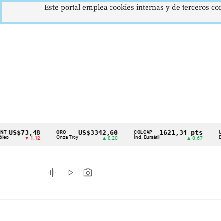
Este portal emplea cookies internas y de terceros con
$73,48
US$3342,60
1621,34 pts
ORO
COLCAP
USD/CO
Cintillo
Onza Troy
Índ. Bursátil
Dólar Spo
▼ 1.12
▲ 8.20
▲ 0.67
de
indicadores
graphic_eq
play_arrow
photo_camera
económicos
Colombia