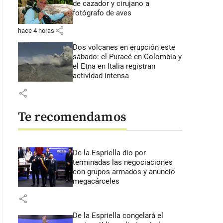
de cazador y cirujano a
fotógrafo de aves
share
hace 4 horas
Dos volcanes en erupción este
sábado: el Puracé en Colombia y
el Etna en Italia registran
actividad intensa
share
Te recomendamos
De la Espriella dio por
terminadas las negociaciones
con grupos armados y anunció
megacárceles
share
De la Espriella congelará el