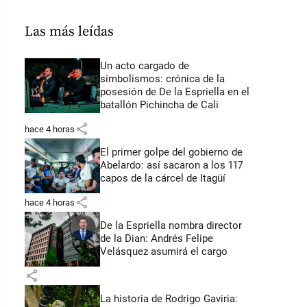
Las más leídas
Un acto cargado de
simbolismos: crónica de la
posesión de De la Espriella en el
batallón Pichincha de Cali
share
hace 4 horas
El primer golpe del gobierno de
Abelardo: así sacaron a los 117
capos de la cárcel de Itagüí
share
hace 4 horas
De la Espriella nombra director
de la Dian: Andrés Felipe
Velásquez asumirá el cargo
share
La historia de Rodrigo Gaviria: