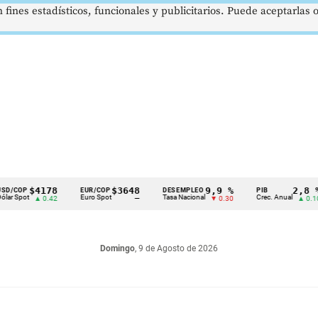
 fines estadísticos, funcionales y publicitarios. Puede aceptarlas
$4178
$3648
9,9 %
2,8 %
P
EUR/COP
DESEMPLEO
PIB
t
Euro Spot
Tasa Nacional
Crec. Anual
▲ 0.42
—
▼ 0.30
▲ 0.10
Domingo
, 9 de Agosto de 2026