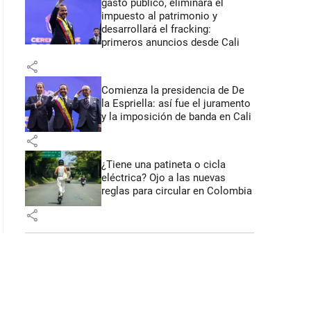
gasto público, eliminará el
impuesto al patrimonio y
desarrollará el fracking:
: 44 segundos
primeros anuncios desde Cali
share
Comienza la presidencia de De
la Espriella: así fue el juramento
y la imposición de banda en Cali
share
¿Tiene una patineta o cicla
eléctrica? Ojo a las nuevas
reglas para circular en Colombia
share