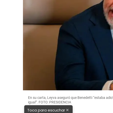
En su carta, Leyva aseguró que Benedetti “estaba adict
igual”. FOTO: PRESIDENCIA
×
Toca para escuchar