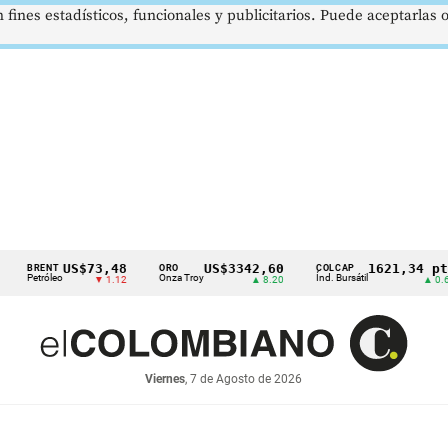
 fines estadísticos, funcionales y publicitarios. Puede aceptarlas
US$73,48
US$3342,60
1621,34 pts
T
ORO
COLCAP
US
leo
Onza Troy
Índ. Bursátil
Dól
▼ 1.12
▲ 8.20
▲ 0.67
Viernes
, 7 de Agosto de 2026