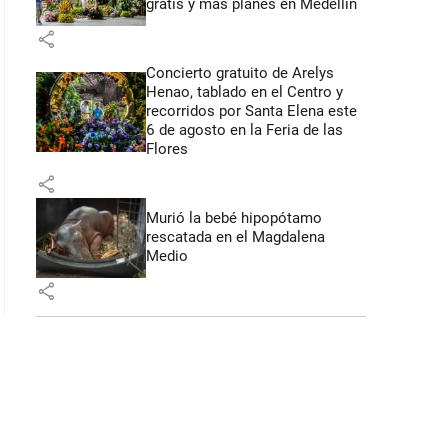
gratis y más planes en Medellín
 53 segundos
share
Concierto gratuito de Arelys
Henao, tablado en el Centro y
recorridos por Santa Elena este
6 de agosto en la Feria de las
Flores
share
Murió la bebé hipopótamo
rescatada en el Magdalena
Medio
share