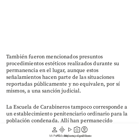
También fueron mencionados presuntos
procedimientos estéticos realizados durante su
permanencia en el lugar, aunque estos
señalamientos hacen parte de las situaciones
reportadas públicamente y no equivalen, por sí
mismos, a una sanción judicial.
La Escuela de Carabineros tampoco corresponde a
un establecimiento penitenciario ordinario para la
población condenada. Allí han permanecido
personas vinculadas con procesos de alto perfil,
person
graphic_eq
play_arrow
photo_camera
account_circle
particularmente relacionados con corrupción y otros
Mi Perfil
Pódcast
Reportajes gráficos
Videos
Suscríbete