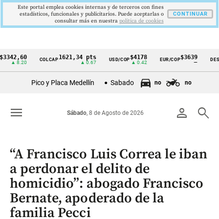
Este portal emplea cookies internas y de terceros con fines
estadísticos, funcionales y publicitarios. Puede aceptarlas o
CONTINUAR
consultar más en nuestra
politica de cookies
,60
1621,34 pts
$4178
$3639
COLCAP
USD/COP
EUR/COP
DESEMPLE
Cintillo
8.20
▲ 0.67
▲ 0.42
—
de
Pico y Placa Medellín
Sabado
no
no
indicadores
económicos
menu
person
search
Sábado
, 8 de Agosto de 2026
Colombia
“A Francisco Luis Correa le iban
a perdonar el delito de
homicidio”: abogado Francisco
Bernate, apoderado de la
familia Pecci