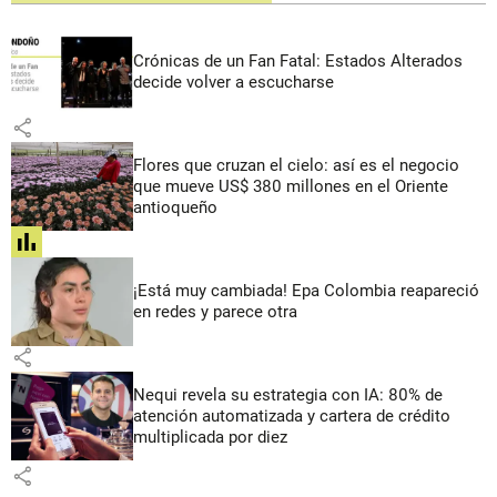
Crónicas de un Fan Fatal: Estados Alterados
decide volver a escucharse
share
Flores que cruzan el cielo: así es el negocio
que mueve US$ 380 millones en el Oriente
antioqueño
share
¡Está muy cambiada! Epa Colombia reapareció
en redes y parece otra
share
Nequi revela su estrategia con IA: 80% de
atención automatizada y cartera de crédito
multiplicada por diez
share