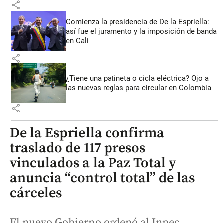
share
Comienza la presidencia de De la Espriella:
así fue el juramento y la imposición de banda
en Cali
share
¿Tiene una patineta o cicla eléctrica? Ojo a
las nuevas reglas para circular en Colombia
share
De la Espriella confirma
traslado de 117 presos
vinculados a la Paz Total y
anuncia “control total” de las
cárceles
El nuevo Gobierno ordenó al Inpec