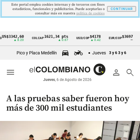
Este portal emplea cookies internas y de terceros con fines
estadísticos, funcionales y publicitarios. Puede aceptarlas o
CONTINUAR
consultar más en nuestra
politica de cookies
3342,60
1621,34 pts
$4178
$3697
COLCAP
USD/COP
EUR/COP
DESE
Cintillo
▲ 8.20
▲ 0.67
▲ 0.42
—
de
Pico y Placa Medellín
Jueves
3 y 6
3 y 6
indicadores
económicos
menu
person
search
Colombia
Jueves
, 6 de Agosto de 2026
A las pruebas saber fueron hoy
más de 300 mil estudiantes