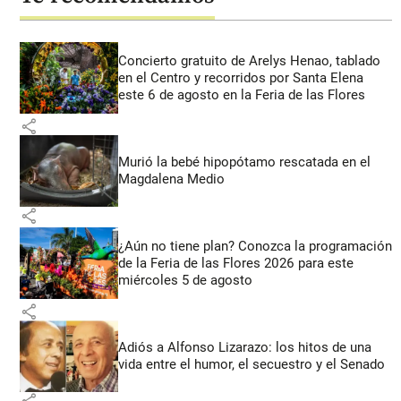
Concierto gratuito de Arelys Henao, tablado
en el Centro y recorridos por Santa Elena
este 6 de agosto en la Feria de las Flores
share
Murió la bebé hipopótamo rescatada en el
Magdalena Medio
share
¿Aún no tiene plan? Conozca la programación
de la Feria de las Flores 2026 para este
miércoles 5 de agosto
share
Adiós a Alfonso Lizarazo: los hitos de una
vida entre el humor, el secuestro y el Senado
share