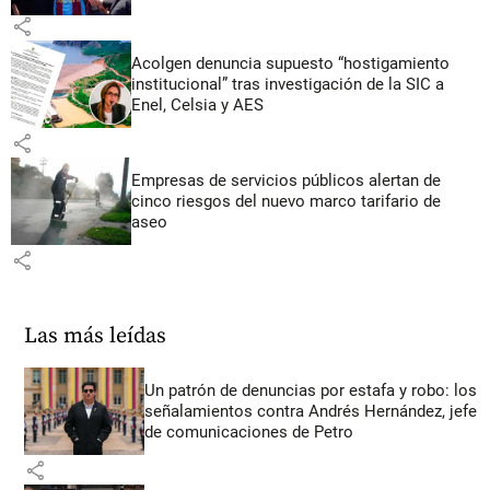
share
Acolgen denuncia supuesto “hostigamiento
institucional” tras investigación de la SIC a
Enel, Celsia y AES
share
Empresas de servicios públicos alertan de
cinco riesgos del nuevo marco tarifario de
aseo
share
Las más leídas
Un patrón de denuncias por estafa y robo: los
señalamientos contra Andrés Hernández, jefe
de comunicaciones de Petro
share