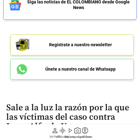
Siga las noticias de EL COLOMBIANO desde Google
News
Regístrate a nuestro newsletter
Únete a nuestro canal de Whatsapp
Sale a la luz la razón por la que
las víctimas del caso contra
Jorge Alfredo Vargas no
person
graphic_eq
play_arrow
photo_camera
account_circle
participarán en el juicio
Mi Perfil
Pódcast
Reportajes gráficos
Videos
Suscríbete