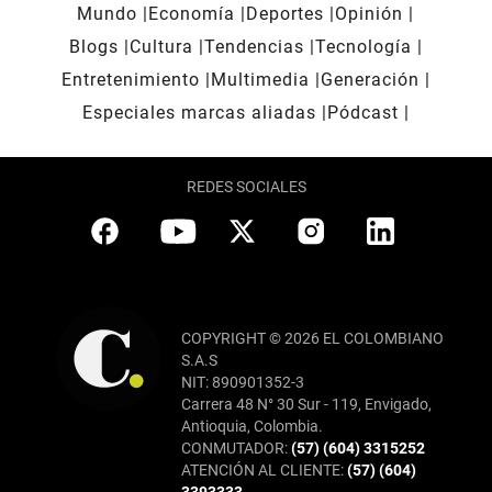
Mundo
Economía
Deportes
Opinión
Blogs
Cultura
Tendencias
Tecnología
Entretenimiento
Multimedia
Generación
Especiales marcas aliadas
Pódcast
REDES SOCIALES
COPYRIGHT © 2026 EL COLOMBIANO
S.A.S
NIT: 890901352-3
Carrera 48 N° 30 Sur - 119, Envigado,
Antioquia, Colombia.
CONMUTADOR:
(57) (604) 3315252
ATENCIÓN AL CLIENTE:
(57) (604)
3393333