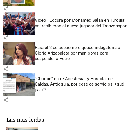
share
Video | Locura por Mohamed Salah en Turquía;
así recibieron al nuevo jugador del Trabzonspor
share
Para el 2 de septiembre quedó indagatoria a
Gloria Arizabaleta por maniobras para
suspender a Petro
share
“Choque” entre Anestesiar y Hospital de
Caldas, Antioquia, por cese de servicios, ¿qué
pasó?
share
Las más leídas