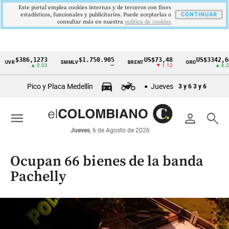
Este portal emplea cookies internas y de terceros con fines
estadísticos, funcionales y publicitarios. Puede aceptarlas o
CONTINUAR
consultar más en nuestra
politica de cookies
$386,1273
$1.750.905
US$73,48
US$3342,60
VR
SMMLV
BRENT
ORO
Cintillo
▲ 0.03
—
▼ 1.12
▲ 8.20
de
Pico y Placa Medellín
Jueves
3 y 6
3 y 6
indicadores
económicos
menu
person
search
Colombia
Jueves
, 6 de Agosto de 2026
Ocupan 66 bienes de la banda
Pachelly