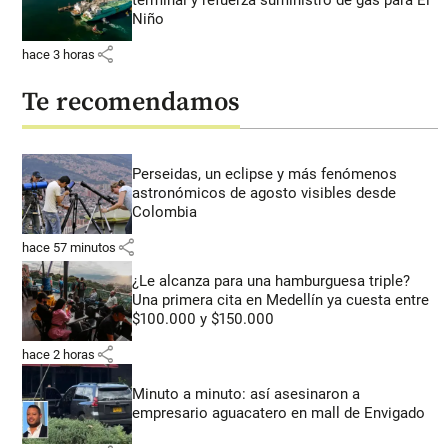
terminal y refuerza suministro de gas para El
Niño
share
hace 3 horas
Te recomendamos
Perseidas, un eclipse y más fenómenos
astronómicos de agosto visibles desde
Colombia
share
hace 57 minutos
¿Le alcanza para una hamburguesa triple?
Una primera cita en Medellín ya cuesta entre
$100.000 y $150.000
share
hace 2 horas
Minuto a minuto: así asesinaron a
empresario aguacatero en mall de Envigado