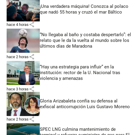
¡Una verdadera máquina! Conozca al polaco
que nadó 55 horas y cruzó el mar Báltico
share
hace 4 horas
“No llegaba al baño y costaba despertarlo”: el
relato que le da la vuelta al mundo sobre los
últimos días de Maradona
share
hace 2 horas
“Hay una estrategia para influir” en la
institución: rector de la U. Nacional tras
violencia y amenazas
share
hace 3 horas
Gloria Arizabaleta confía su defensa al
exfiscal anticorrupción Luis Gustavo Moreno
share
hace 2 horas
SPEC LNG culmina mantenimiento de