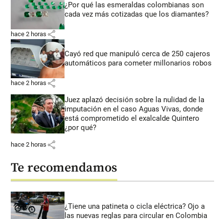
¿Por qué las esmeraldas colombianas son
cada vez más cotizadas que los diamantes?
share
hace 2 horas
Cayó red que manipuló cerca de 250 cajeros
automáticos para cometer millonarios robos
share
hace 2 horas
Juez aplazó decisión sobre la nulidad de la
imputación en el caso Aguas Vivas, donde
está comprometido el exalcalde Quintero
¿por qué?
share
hace 2 horas
Te recomendamos
¿Tiene una patineta o cicla eléctrica? Ojo a
las nuevas reglas para circular en Colombia