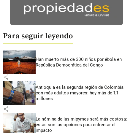
Para seguir leyendo
Han muerto más de 300 niños por ébola en
República Democrática del Congo
share
Antioquia es la segunda región de Colombia
con más adultos mayores: hay más de 1,1
millones
share
La nómina de las mipymes será más costosa:
estas son las opciones para enfrentar el
impacto