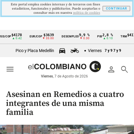
Este portal emplea cookies internas y de terceros con fines
estadísticos, funcionales y publicitarios. Puede aceptarlas o
CONTINUAR
consultar más en nuestra
politica de cookies
$4178
$3639
9,9 %
2,8 %
$4178
/COP
EUR/COP
DESEMPLEO
PIB
TRM
Cintillo
▲ 0.42
▼ 33.00
▼ 0.30
▲ 0.10
▲ 
de
Pico y Placa Medellín
Viernes
7 y 9
7 y 9
indicadores
económicos
menu
person
search
Colombia
Viernes
, 7 de Agosto de 2026
Asesinan en Remedios a cuatro
integrantes de una misma
familia