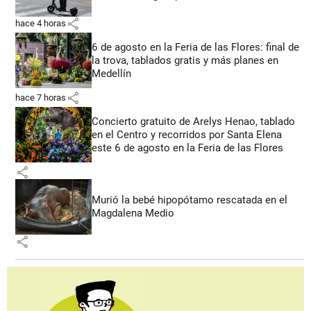
share
hace 4 horas
6 de agosto en la Feria de las Flores: final de
la trova, tablados gratis y más planes en
Medellín
share
hace 7 horas
Concierto gratuito de Arelys Henao, tablado
en el Centro y recorridos por Santa Elena
este 6 de agosto en la Feria de las Flores
share
Murió la bebé hipopótamo rescatada en el
Magdalena Medio
share