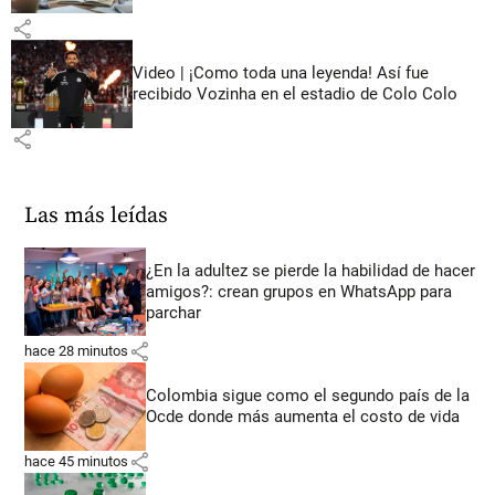
share
Video | ¡Como toda una leyenda! Así fue
recibido Vozinha en el estadio de Colo Colo
share
Las más leídas
¿En la adultez se pierde la habilidad de hacer
amigos?: crean grupos en WhatsApp para
parchar
share
hace 28 minutos
Colombia sigue como el segundo país de la
Ocde donde más aumenta el costo de vida
share
hace 45 minutos