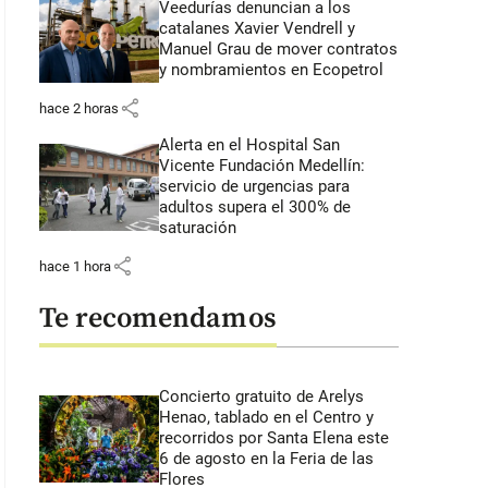
Veedurías denuncian a los
catalanes Xavier Vendrell y
Manuel Grau de mover contratos
y nombramientos en Ecopetrol
share
hace 2 horas
Alerta en el Hospital San
Vicente Fundación Medellín:
servicio de urgencias para
adultos supera el 300% de
saturación
share
hace 1 hora
Te recomendamos
Concierto gratuito de Arelys
Henao, tablado en el Centro y
recorridos por Santa Elena este
6 de agosto en la Feria de las
Flores
 43 segundos