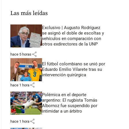
Las más leídas
Exclusivo | Augusto Rodríguez
se asignó el doble de escoltas y
vehículos en comparación con
otros exdirectores de la UNP
share
hace 5 horas
El fútbol colombiano se unió por
Eduardo Emilio Vilarete tras su
intervención quirúrgica
share
hace 1 hora
Polémica en el deporte
argentino: El rugbista Tomás
Albornoz fue suspendido por
intimidar a un árbitro
share
hace 1 hora