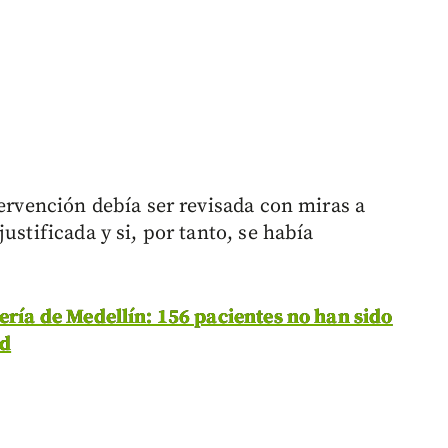
tervención debía ser revisada con miras a
ustificada y si, por tanto, se había
ería de Medellín: 156 pacientes no han sido
ud