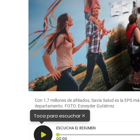
Con 1,7 millones de afiliados, Savia Salud es la EPS m
departamento. FOTO: Esneyder Gutiérrez
×
Toca para escuchar
ESCUCHA EL RESUMEN
Tiempo transcurrido: 0 segundos
00:00