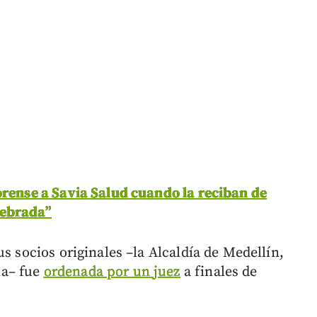
orense a Savia Salud cuando la reciban de
uebrada”
s socios originales –la Alcaldía de Medellín,
ma– fue
ordenada por un juez
a finales de