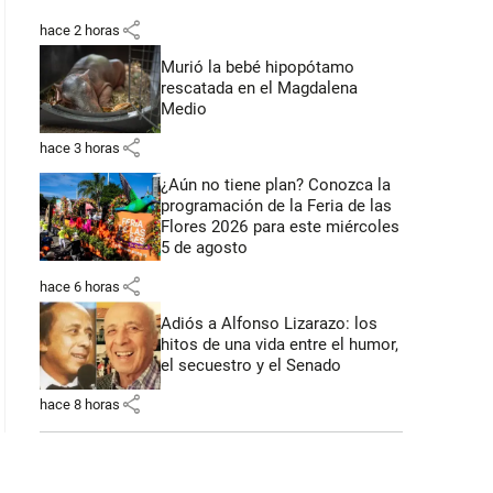
share
hace 2 horas
Murió la bebé hipopótamo
rescatada en el Magdalena
Medio
share
hace 3 horas
¿Aún no tiene plan? Conozca la
programación de la Feria de las
Flores 2026 para este miércoles
5 de agosto
share
hace 6 horas
Adiós a Alfonso Lizarazo: los
hitos de una vida entre el humor,
el secuestro y el Senado
share
hace 8 horas