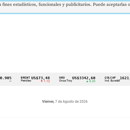
 fines estadísticos, funcionales y publicitarios. Puede aceptarlas
US$73,48
US$3342,60
1621,34 p
BRENT
ORO
COLCAP
Petróleo
Onza Troy
Índ. Bursátil
▼ 1.12
▲ 8.20
▲ 0
Viernes
, 7 de Agosto de 2026