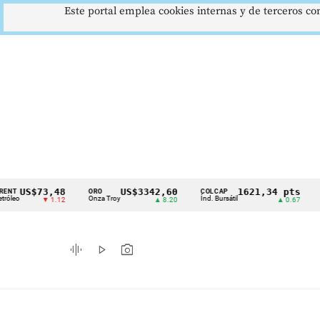
Este portal emplea cookies internas y de terceros con
S$73,48
US$3342,60
1621,34 pts
ORO
COLCAP
USD/C
Cintillo
Onza Troy
Índ. Bursátil
Dólar S
▼ 1.12
▲ 8.20
▲ 0.67
de
indicadores
graphic_eq
play_arrow
photo_camera
económicos
Colombia