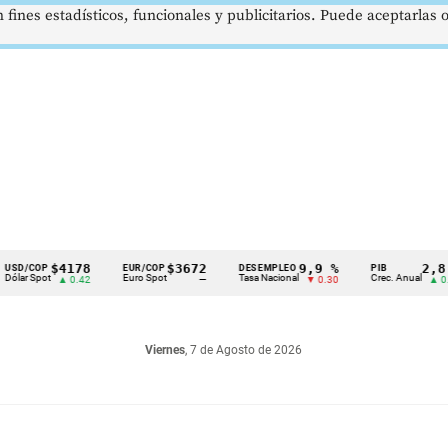
 fines estadísticos, funcionales y publicitarios. Puede aceptarlas
$4178
$3672
9,9 %
2,8 %
OP
EUR/COP
DESEMPLEO
PIB
pot
Euro Spot
Tasa Nacional
Crec. Anual
▲ 0.42
—
▼ 0.30
▲ 0.10
Viernes
, 7 de Agosto de 2026