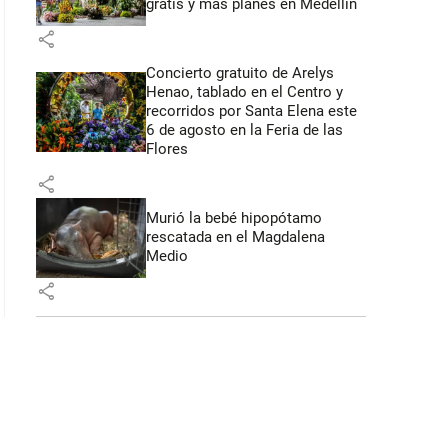
gratis y más planes en Medellín
share
 50 segundos
Concierto gratuito de Arelys
Henao, tablado en el Centro y
recorridos por Santa Elena este
6 de agosto en la Feria de las
Flores
share
Murió la bebé hipopótamo
rescatada en el Magdalena
Medio
share