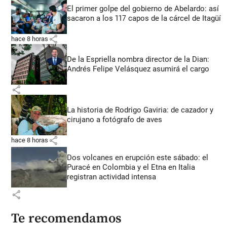
El primer golpe del gobierno de Abelardo: así
sacaron a los 117 capos de la cárcel de Itagüí
share
hace 8 horas
De la Espriella nombra director de la Dian:
Andrés Felipe Velásquez asumirá el cargo
share
La historia de Rodrigo Gaviria: de cazador y
cirujano a fotógrafo de aves
share
hace 8 horas
Dos volcanes en erupción este sábado: el
Puracé en Colombia y el Etna en Italia
registran actividad intensa
share
Te recomendamos