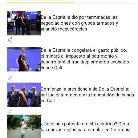
De la Espriella dio por terminadas las
negociaciones con grupos armados y
anunció megacárceles
share
De la Espriella congelará el gasto público,
eliminará el impuesto al patrimonio y
desarrollará el fracking: primeros anuncios
desde Cali
share
Comienza la presidencia de De la Espriella:
así fue el juramento y la imposición de banda
en Cali
share
¿Tiene una patineta o cicla eléctrica? Ojo a
las nuevas reglas para circular en Colombia