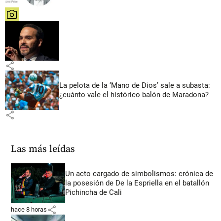
share
share
La pelota de la ‘Mano de Dios’ sale a subasta:
¿cuánto vale el histórico balón de Maradona?
share
Las más leídas
Un acto cargado de simbolismos: crónica de
la posesión de De la Espriella en el batallón
Pichincha de Cali
share
hace 8 horas