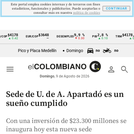
Este portal emplea cookies internas y de terceros con fines
estadísticos, funcionales y publicitarios. Puede aceptarlas o
CONTINUAR
consultar más en nuestra
politica de cookies
$4178
$3648
9,9 %
2,8 %
$4178,23
OP
EUR/COP
DESEMPLEO
PIB
TRM
Cintillo
▲ 0.42
—
▼ 0.30
▲ 0.10
▲ 0.42
de
Pico y Placa Medellín
Domingo
no
no
indicadores
económicos
menu
person
search
Colombia
Domingo
, 9 de Agosto de 2026
Sede de U. de A. Apartadó es un
sueño cumplido
Con una inversión de $23.300 millones se
inaugura hoy esta nueva sede