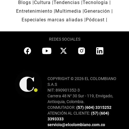
Blogs
Cultura
Tendencias
Tecnología
Entretenimiento
Multimedia
Generación
Especiales marcas aliadas
Pódcast
REDES SOCIALES
COPYRIGHT © 2026 EL COLOMBIANO
S.A.S
NIT: 890901352-3
Carrera 48 N° 30 Sur - 119, Envigado,
Antioquia, Colombia.
CONMUTADOR:
(57) (604) 3315252
ATENCIÓN AL CLIENTE:
(57) (604)
3393333
servicio@elcolombiano.com.co