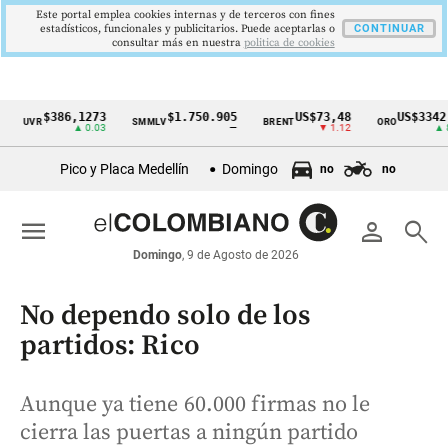
Este portal emplea cookies internas y de terceros con fines
estadísticos, funcionales y publicitarios. Puede aceptarlas o
CONTINUAR
consultar más en nuestra
politica de cookies
$386,1273
$1.750.905
US$73,48
US$3342,60
VR
SMMLV
BRENT
ORO
Cintillo
▲ 0.03
—
▼ 1.12
▲ 8.20
de
Pico y Placa Medellín
Domingo
no
no
indicadores
económicos
menu
person
search
Colombia
Domingo
, 9 de Agosto de 2026
No dependo solo de los
partidos: Rico
Aunque ya tiene 60.000 firmas no le
cierra las puertas a ningún partido