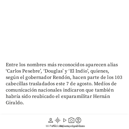
Entre los nombres más reconocidos aparecen alias
‘Carlos Pesebre’, ‘Douglas’ y ‘El Indio’, quienes,
según el gobernador Rendón, hacen parte de los 103
cabecillas trasladados este 7 de agosto. Medios de
comunicación nacionales indicaron que también
habría sido reubicado el exparamilitar Hernán
Giraldo.
Otros, de quienes hasta el cierre de esta edición no
person
graphic_eq
play_arrow
photo_camera
account_circle
se tenía conocimiento si fueron movidos o no, son
Mi Perfil
Pódcast
Reportajes gráficos
Videos
Suscríbete