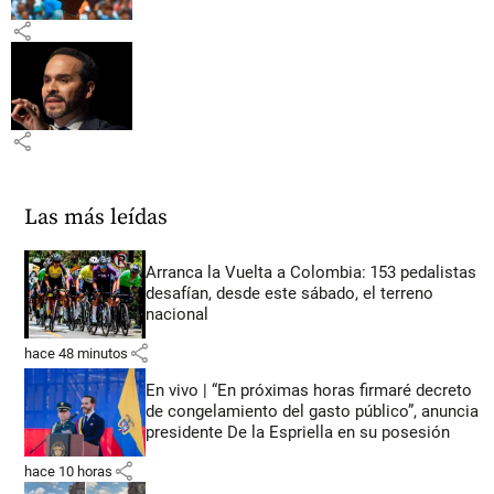
share
share
Las más leídas
Arranca la Vuelta a Colombia: 153 pedalistas
desafían, desde este sábado, el terreno
nacional
share
hace 48 minutos
En vivo | “En próximas horas firmaré decreto
de congelamiento del gasto público”, anuncia
presidente De la Espriella en su posesión
share
hace 10 horas