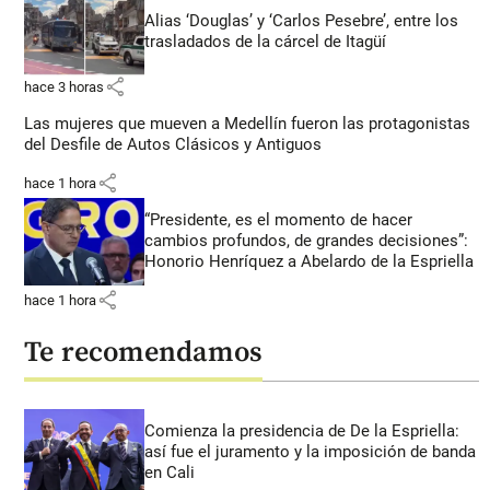
Alias ‘Douglas’ y ‘Carlos Pesebre’, entre los
trasladados de la cárcel de Itagüí
share
hace 3 horas
Las mujeres que mueven a Medellín fueron las protagonistas
del Desfile de Autos Clásicos y Antiguos
share
hace 1 hora
“Presidente, es el momento de hacer
cambios profundos, de grandes decisiones”:
Honorio Henríquez a Abelardo de la Espriella
share
hace 1 hora
Te recomendamos
Comienza la presidencia de De la Espriella:
así fue el juramento y la imposición de banda
en Cali