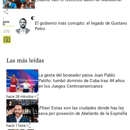
share
El gobierno más corrupto: el legado de Gustavo
Petro
share
Las más leídas
La gesta del boxeador paisa Juan Pablo
Patiño: tumbó dominio de Cuba tras 44 años
en los Juegos Centroamericanos
share
hace 28 minutos
¡Pilas! Estas son las ciudades donde hay ley
seca por posesión de Abelardo de la Espriella
share
hace 1 hora