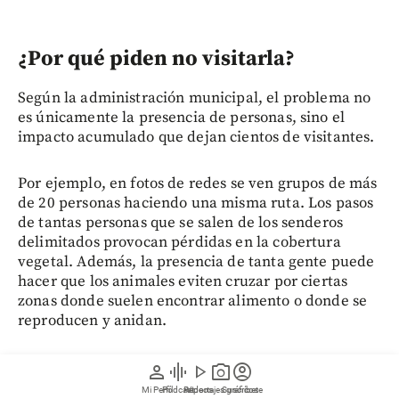
¿Por qué piden no visitarla?
Según la administración municipal, el problema no
es únicamente la presencia de personas, sino el
impacto acumulado que dejan cientos de visitantes.
Por ejemplo, en fotos de redes se ven grupos de más
de 20 personas haciendo una misma ruta. Los pasos
de tantas personas que se salen de los senderos
delimitados provocan pérdidas en la cobertura
vegetal. Además, la presencia de tanta gente puede
hacer que los animales eviten cruzar por ciertas
zonas donde suelen encontrar alimento o donde se
reproducen y anidan.
También hay un factor poco conocido: el uso de
person
graphic_eq
play_arrow
photo_camera
account_circle
bloqueadores solares, repelentes, jabones y otros
Mi Perfil
Pódcast
Reportajes gráficos
Videos
Suscríbete