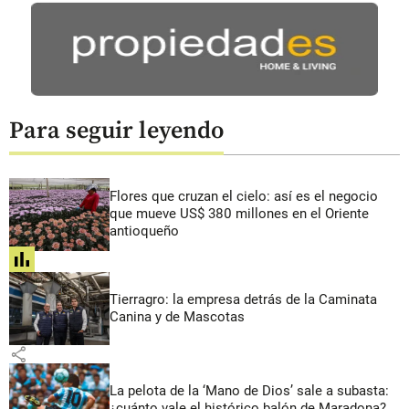
Para seguir leyendo
Flores que cruzan el cielo: así es el negocio
que mueve US$ 380 millones en el Oriente
antioqueño
share
Tierragro: la empresa detrás de la Caminata
Canina y de Mascotas
share
La pelota de la ‘Mano de Dios’ sale a subasta:
¿cuánto vale el histórico balón de Maradona?