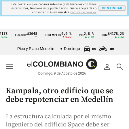
Este portal emplea cookies internas y de terceros con fines
estadísticos, funcionales y publicitarios. Puede aceptarlas o
CONTINUAR
consultar más en nuestra
politica de cookies
$3648
9,9 %
2,8 %
$4178,23
5
EUR/COP
DESEMPLEO
PIB
TRM
IPC
Cintillo
—
▼ 0.30
▲ 0.10
▲ 0.42
de
Pico y Placa Medellín
Domingo
no
no
indicadores
económicos
menu
person
search
Colombia
Domingo
, 9 de Agosto de 2026
Kampala, otro edificio que se
debe repotenciar en Medellín
La estructura calculada por el mismo
ingeniero del edificio Space debe ser