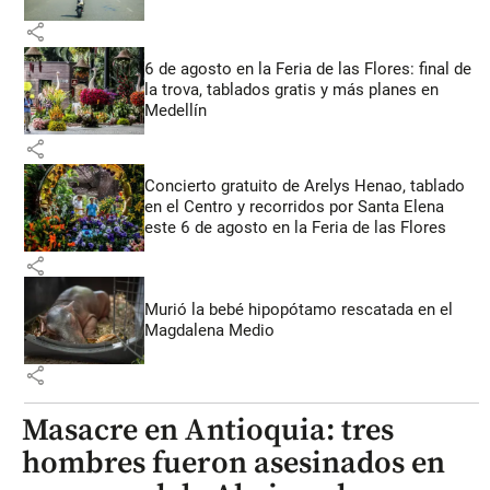
share
6 de agosto en la Feria de las Flores: final de
la trova, tablados gratis y más planes en
Medellín
share
Concierto gratuito de Arelys Henao, tablado
en el Centro y recorridos por Santa Elena
este 6 de agosto en la Feria de las Flores
share
Murió la bebé hipopótamo rescatada en el
Magdalena Medio
share
Masacre en Antioquia: tres
hombres fueron asesinados en