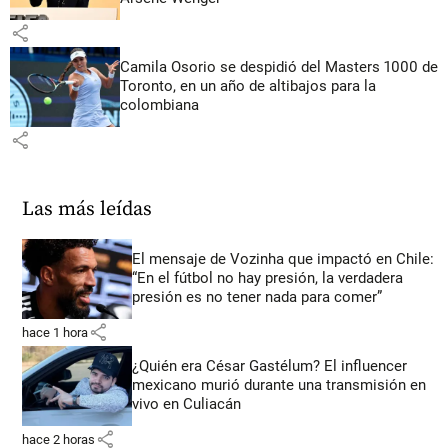
share
Camila Osorio se despidió del Masters 1000 de
Toronto, en un año de altibajos para la
colombiana
share
Las más leídas
El mensaje de Vozinha que impactó en Chile:
“En el fútbol no hay presión, la verdadera
presión es no tener nada para comer”
share
hace 1 hora
¿Quién era César Gastélum? El influencer
mexicano murió durante una transmisión en
vivo en Culiacán
share
hace 2 horas