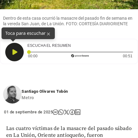
Dentro de esta casa ocurrió la masacre del pasado fin de semana en
la vereda San Juan, de La Unión. FOTO: CORTESÍA DIARIORIENTE
×
Toca para escuchar
ESCUCHA EL RESUMEN
Tiempo transcurrido: 0 segundos
Dur
00:00
00:51
Santiago Olivares Tobón
Metro
01 de septiembre de 2025
Las cuatro víctimas de la masacre del pasado sábado
en La Unión, Oriente antioqueño, fueron