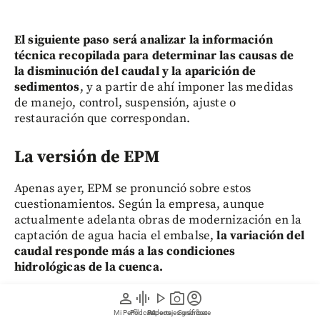
El siguiente paso será analizar la información
técnica recopilada para determinar las causas de
la disminución del caudal y la aparición de
sedimentos
, y a partir de ahí imponer las medidas
de manejo, control, suspensión, ajuste o
restauración que correspondan.
La versión de EPM
Apenas ayer, EPM se pronunció sobre estos
cuestionamientos. Según la empresa, aunque
actualmente adelanta obras de modernización en la
captación de agua hacia el embalse,
la variación del
caudal responde más a las condiciones
hidrológicas de la cuenca.
person
graphic_eq
play_arrow
photo_camera
account_circle
Estas condiciones están influenciadas tanto por el
Mi Perfil
Pódcast
Reportajes gráficos
Videos
Suscríbete