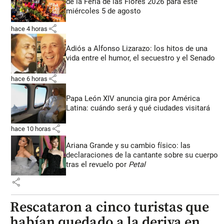
de la Feria de las Flores 2026 para este
miércoles 5 de agosto
share
hace 4 horas
Adiós a Alfonso Lizarazo: los hitos de una
vida entre el humor, el secuestro y el Senado
share
hace 6 horas
Papa León XIV anuncia gira por América
Latina: cuándo será y qué ciudades visitará
share
hace 10 horas
Ariana Grande y su cambio físico: las
declaraciones de la cantante sobre su cuerpo
tras el revuelo por
Petal
share
Rescataron a cinco turistas que
habían quedado a la deriva en