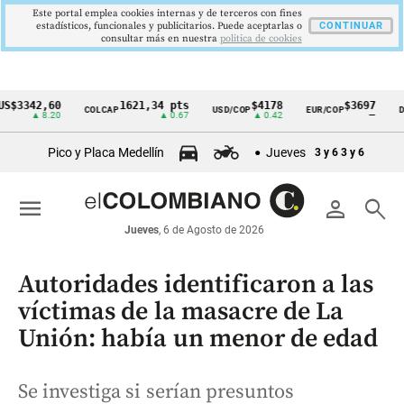
Este portal emplea cookies internas y de terceros con fines
estadísticos, funcionales y publicitarios. Puede aceptarlas o
CONTINUAR
consultar más en nuestra
politica de cookies
42,60
1621,34 pts
$4178
$3697
COLCAP
USD/COP
EUR/COP
DESEMP
Cintillo
▲ 8.20
▲ 0.67
▲ 0.42
—
de
Pico y Placa Medellín
Jueves
3 y 6
3 y 6
indicadores
económicos
menu
person
search
Colombia
Jueves
, 6 de Agosto de 2026
Autoridades identificaron a las
víctimas de la masacre de La
Unión: había un menor de edad
Se investiga si serían presuntos