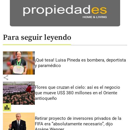
Para seguir leyendo
¡Qué tesa! Luisa Pineda es bombera, deportista
y paramédico
share
Flores que cruzan el cielo: así es el negocio
que mueve US$ 380 millones en el Oriente
antioqueño
share
Retirar proyecto de inversores privados de la
FIFA era “absolutamente necesario”, dijo
Arsène Wenger