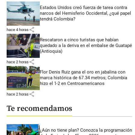
Estados Unidos creó fuerza de tarea contra
narcos del Hemisferio Occidental, ¿qué papel
tendrá Colombia?
share
hace 4 horas
Rescataron a cinco turistas que habían
quedado a la deriva en el embalse de Guatapé
(Antioquia)
share
hace 2 horas
Flor Denis Ruiz gana el oro en jabalina con
marca histórica de 67.34 metros; Colombia
hizo el 1-2 en Centroamericanos
share
hace 2 horas
Te recomendamos
¿Aún no tiene plan? Conozca la programación