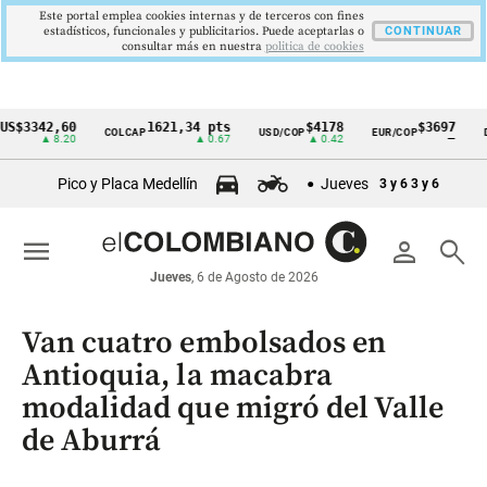
Este portal emplea cookies internas y de terceros con fines
estadísticos, funcionales y publicitarios. Puede aceptarlas o
CONTINUAR
consultar más en nuestra
politica de cookies
342,60
1621,34 pts
$4178
$3697
COLCAP
USD/COP
EUR/COP
DESEM
Cintillo
▲ 8.20
▲ 0.67
▲ 0.42
—
de
Pico y Placa Medellín
Jueves
3 y 6
3 y 6
indicadores
económicos
menu
person
search
Colombia
Jueves
, 6 de Agosto de 2026
Van cuatro embolsados en
Antioquia, la macabra
modalidad que migró del Valle
de Aburrá