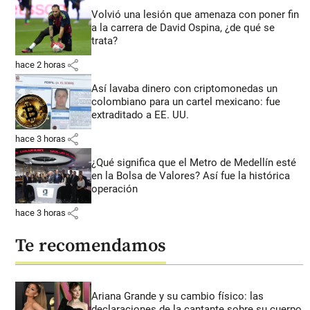
Volvió una lesión que amenaza con poner fin
a la carrera de David Ospina, ¿de qué se
trata?
share
hace 2 horas
Así lavaba dinero con criptomonedas
un
colombiano para un cartel mexicano: fue
extraditado a EE. UU.
share
hace 3 horas
¿Qué significa que el Metro de Medellín esté
en la Bolsa de Valores? Así fue la histórica
operación
share
hace 3 horas
Te recomendamos
Ariana Grande y su cambio físico: las
declaraciones de la cantante sobre su cuerpo