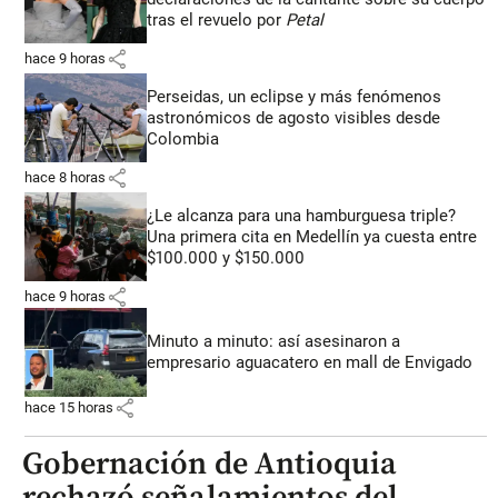
tras el revuelo por
Petal
share
hace 9 horas
Perseidas, un eclipse y más fenómenos
astronómicos de agosto visibles desde
Colombia
share
hace 8 horas
¿Le alcanza para una hamburguesa triple?
Una primera cita en Medellín ya cuesta entre
$100.000 y $150.000
share
hace 9 horas
Minuto a minuto: así asesinaron a
empresario aguacatero en mall de Envigado
share
hace 15 horas
Gobernación de Antioquia
rechazó señalamientos del