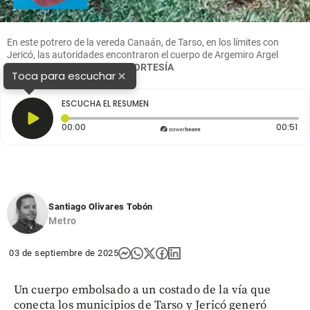
En este potrero de la vereda Canaán, de Tarso, en los límites con
Jericó, las autoridades encontraron el cuerpo de Argemiro Argel
Vásquez, de 41 años.
FOTO
CORTESÍA
×
Toca para escuchar
ESCUCHA EL RESUMEN
Tiempo transcurrido: 0 segundos
Du
00:00
00:51
Santiago Olivares Tobón
Metro
03 de septiembre de 2025
Un cuerpo embolsado a un costado de la vía que
conecta los municipios de Tarso y Jericó generó