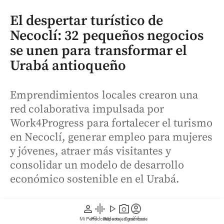
El despertar turístico de
Necoclí: 32 pequeños negocios
se unen para transformar el
Urabá antioqueño
Emprendimientos locales crearon una
red colaborativa impulsada por
Work4Progress para fortalecer el turismo
en Necoclí, generar empleo para mujeres
y jóvenes, atraer más visitantes y
consolidar un modelo de desarrollo
económico sostenible en el Urabá.
person
graphic_eq
play_arrow
photo_camera
account_circle
Mi Perfil
Pódcast
Reportajes gráficos
Videos
Suscríbete