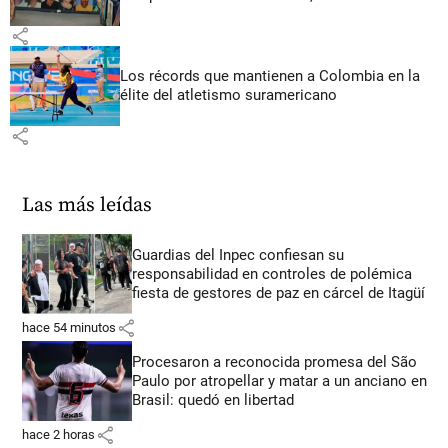
share
Los récords que mantienen a Colombia en la
élite del atletismo suramericano
share
Las más leídas
Guardias del Inpec confiesan su
responsabilidad en controles de polémica
fiesta de gestores de paz en cárcel de Itagüí
share
hace 54 minutos
Procesaron a reconocida promesa del São
Paulo por atropellar y matar a un anciano en
Brasil: quedó en libertad
share
hace 2 horas