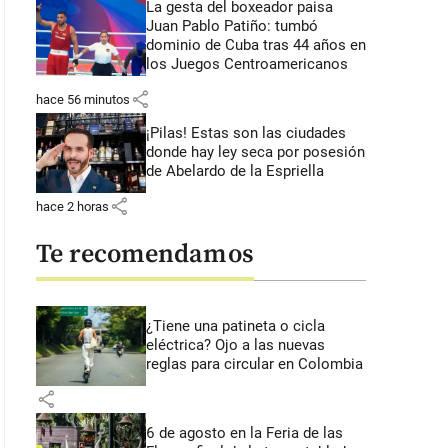
La gesta del boxeador paisa
Juan Pablo Patiño: tumbó
dominio de Cuba tras 44 años en
los Juegos Centroamericanos
share
hace 56 minutos
¡Pilas! Estas son las ciudades
donde hay ley seca por posesión
de Abelardo de la Espriella
share
hace 2 horas
Te recomendamos
¿Tiene una patineta o cicla
eléctrica? Ojo a las nuevas
reglas para circular en Colombia
share
6 de agosto en la Feria de las