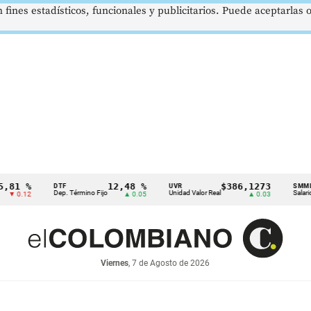
 fines estadísticos, funcionales y publicitarios. Puede aceptarlas
 %
12,48 %
$386,1273
DTF
UVR
SMMLV
Dep. Término Fijo
Unidad Valor Real
Salario Mínim
12
▲ 0.05
▲ 0.03
Viernes
, 7 de Agosto de 2026