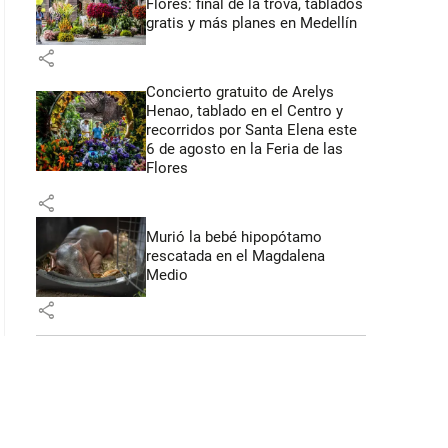
Flores: final de la trova, tablados
gratis y más planes en Medellín
share
Concierto gratuito de Arelys
Henao, tablado en el Centro y
recorridos por Santa Elena este
6 de agosto en la Feria de las
Flores
share
Murió la bebé hipopótamo
rescatada en el Magdalena
Medio
share