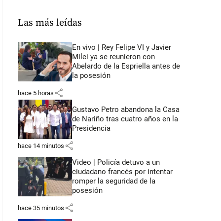
Las más leídas
En vivo | Rey Felipe VI y Javier
Milei ya se reunieron con
Abelardo de la Espriella antes de
la posesión
share
hace 5 horas
Gustavo Petro abandona la Casa
de Nariño tras cuatro años en la
Presidencia
share
hace 14 minutos
Video | Policía detuvo a un
ciudadano francés por intentar
romper la seguridad de la
posesión
share
hace 35 minutos