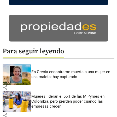
Para seguir leyendo
En Grecia encontraron muerta a una mujer en
una maleta: hay capturado
share
Mujeres lideran el 55% de las MiPymes en
Colombia, pero pierden poder cuando las
empresas crecen
share