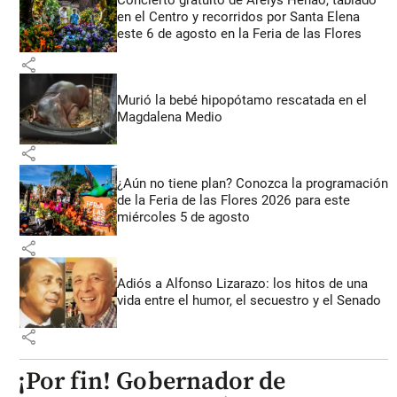
en el Centro y recorridos por Santa Elena
este 6 de agosto en la Feria de las Flores
share
Murió la bebé hipopótamo rescatada en el
Magdalena Medio
share
¿Aún no tiene plan? Conozca la programación
de la Feria de las Flores 2026 para este
miércoles 5 de agosto
share
Adiós a Alfonso Lizarazo: los hitos de una
vida entre el humor, el secuestro y el Senado
share
¡Por fin! Gobernador de