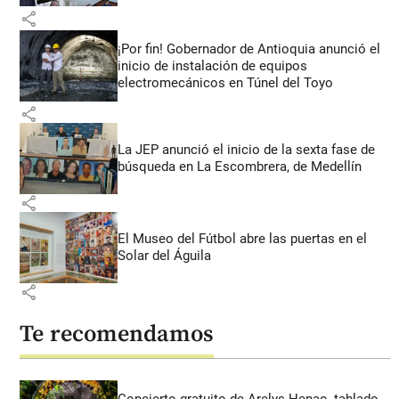
share
¡Por fin! Gobernador de Antioquia anunció el
inicio de instalación de equipos
electromecánicos en Túnel del Toyo
share
La JEP anunció el inicio de la sexta fase de
búsqueda en La Escombrera, de Medellín
share
El Museo del Fútbol abre las puertas en el
Solar del Águila
share
Te recomendamos
Concierto gratuito de Arelys Henao, tablado