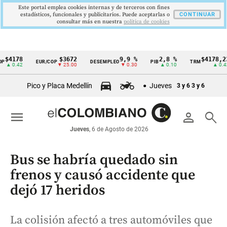
Este portal emplea cookies internas y de terceros con fines
estadísticos, funcionales y publicitarios. Puede aceptarlas o
CONTINUAR
consultar más en nuestra
politica de cookies
78
$3672
9,9 %
2,8 %
$4178,23
EUR/COP
DESEMPLEO
PIB
TRM
Cintillo
42
▼ 25.00
▼ 0.30
▲ 0.10
▲ 0.42
de
Pico y Placa Medellín
Jueves
3 y 6
3 y 6
indicadores
económicos
menu
person
search
Colombia
Jueves
, 6 de Agosto de 2026
Bus se habría quedado sin
frenos y causó accidente que
dejó 17 heridos
La colisión afectó a tres automóviles que