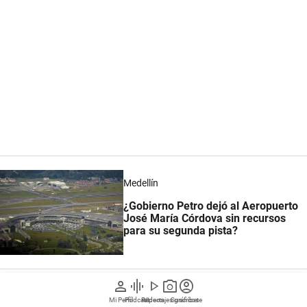
Medellín
¿Gobierno Petro dejó al Aeropuerto
José María Córdova sin recursos
para su segunda pista?
person
graphic_eq
play_arrow
photo_camera
account_circle
Las organizaciones gremiales de Antioquia, que
Mi Perfil
Pódcast
Reportajes gráficos
Videos
Suscríbete