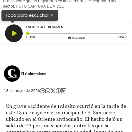
El accidente quedó registrado en las cámaras de seguridad del
sector. FOTO CAPTURA DE VIDEO
×
Toca para escuchar
ESCUCHA EL RESUMEN
Tiempo transcurrido: 0 segundos
Du
00:00
00:47
El Colombiano
18 de mayo de 2026
Un grave accidente de tránsito ocurrió en la tarde de
este 18 de mayo en el municipio de El Santuario,
ubicado en el Oriente antioqueño. El hecho dejó un
saldo de 17 personas heridas, entre las que se