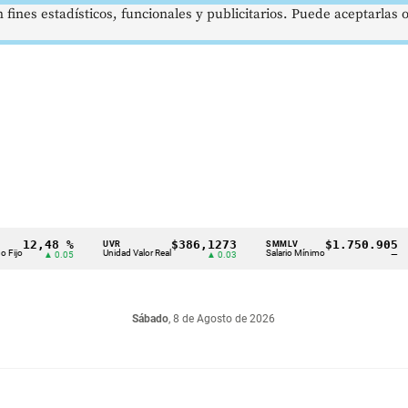
 fines estadísticos, funcionales y publicitarios. Puede aceptarlas
,48 %
$386,1273
$1.750.905
UVR
SMMLV
BRE
Unidad Valor Real
Salario Mínimo
Petró
▲ 0.05
▲ 0.03
—
Sábado
, 8 de Agosto de 2026