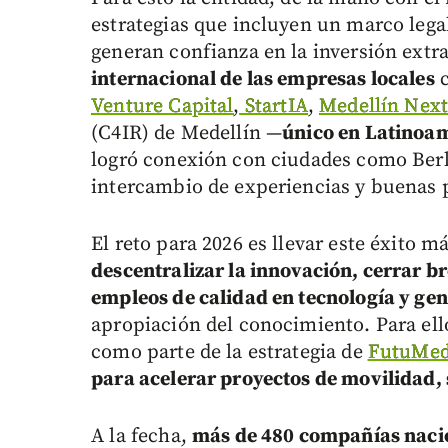
estrategias que incluyen un marco legal
generan confianza en la inversión ext
internacional de las empresas locales
c
Venture Capital
,
StartIA
,
Medellín Nex
(C4IR) de Medellín —
único en Latinoam
logró conexión con ciudades como Berlín
intercambio de experiencias y buenas p
El reto para 2026 es llevar este éxito m
descentralizar la innovación, cerrar b
empleos de calidad en tecnología y gen
apropiación del conocimiento. Para ell
como parte de la estrategia de
FutuMe
para acelerar proyectos de movilidad,
A la fecha,
más de 480 compañías nacio