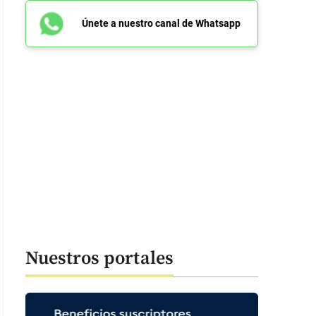
Únete a nuestro canal de Whatsapp
olina Londoño Peláez. Directora Ejecutiva de Ruta N. FOTO: CORTESÍA.
Nuestros portales