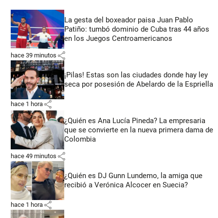
La gesta del boxeador paisa Juan Pablo
Patiño: tumbó dominio de Cuba tras 44 años
en los Juegos Centroamericanos
share
hace 39 minutos
¡Pilas! Estas son las ciudades donde hay ley
seca por posesión de Abelardo de la Espriella
share
hace 1 hora
¿Quién es Ana Lucía Pineda? La empresaria
que se convierte en la nueva primera dama de
Colombia
share
hace 49 minutos
¿Quién es DJ Gunn Lundemo, la amiga que
recibió a Verónica Alcocer en Suecia?
share
hace 1 hora