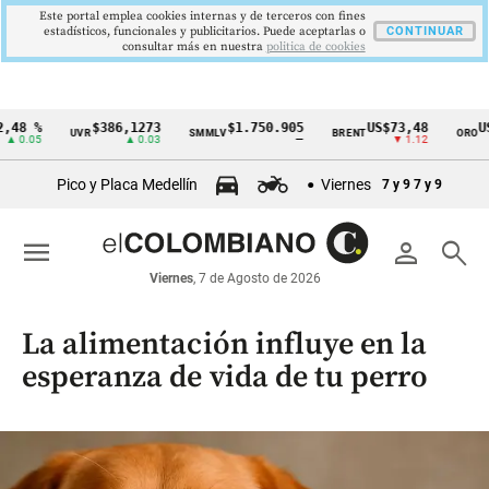
Este portal emplea cookies internas y de terceros con fines
estadísticos, funcionales y publicitarios. Puede aceptarlas o
CONTINUAR
consultar más en nuestra
politica de cookies
48 %
$386,1273
$1.750.905
US$73,48
US$
UVR
SMMLV
BRENT
ORO
Cintillo
 0.05
▲ 0.03
—
▼ 1.12
de
Pico y Placa Medellín
Viernes
7 y 9
7 y 9
indicadores
económicos
menu
person
search
Colombia
Viernes
, 7 de Agosto de 2026
La alimentación influye en la
esperanza de vida de tu perro