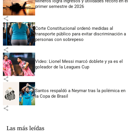
Mineros logra ingresos y utilidades récord en el
primer semestre de 2026
share
Corte Constitucional ordenó medidas al
transporte público para evitar discriminación a
personas con sobrepeso
share
Video: Lionel Messi marcó doblete y ya es el
goleador de la Leagues Cup
share
Santos respaldó a Neymar tras la polémica en
la Copa de Brasil
share
Las más leídas