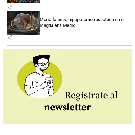
share
Murió la bebé hipopótamo rescatada en el
Magdalena Medio
share
Regístrate al
newsletter