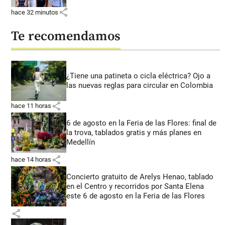
share
hace 32 minutos
Te recomendamos
¿Tiene una patineta o cicla eléctrica? Ojo a
las nuevas reglas para circular en Colombia
share
hace 11 horas
6 de agosto en la Feria de las Flores: final de
la trova, tablados gratis y más planes en
Medellín
share
hace 14 horas
Concierto gratuito de Arelys Henao, tablado
en el Centro y recorridos por Santa Elena
este 6 de agosto en la Feria de las Flores
share