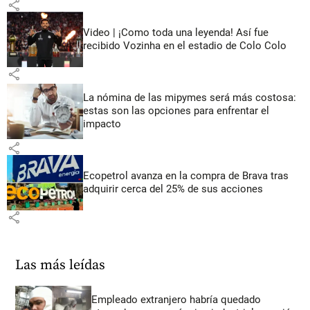
share
Video | ¡Como toda una leyenda! Así fue
recibido Vozinha en el estadio de Colo Colo
share
La nómina de las mipymes será más costosa:
estas son las opciones para enfrentar el
impacto
share
Ecopetrol avanza en la compra de Brava tras
adquirir cerca del 25% de sus acciones
share
Las más leídas
Empleado extranjero habría quedado