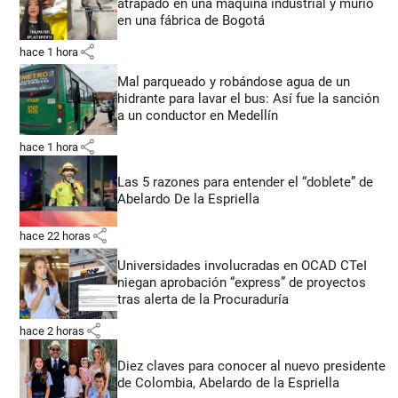
atrapado en una máquina industrial y murió
en una fábrica de Bogotá
share
hace 1 hora
Mal parqueado y robándose agua de un
hidrante para lavar el bus: Así fue la sanción
a un conductor en Medellín
share
hace 1 hora
Las 5 razones para entender el “doblete” de
Abelardo De la Espriella
share
hace 22 horas
Universidades involucradas en OCAD CTeI
niegan aprobación “express” de proyectos
tras alerta de la Procuraduría
share
hace 2 horas
Diez claves para conocer al nuevo presidente
de Colombia, Abelardo de la Espriella