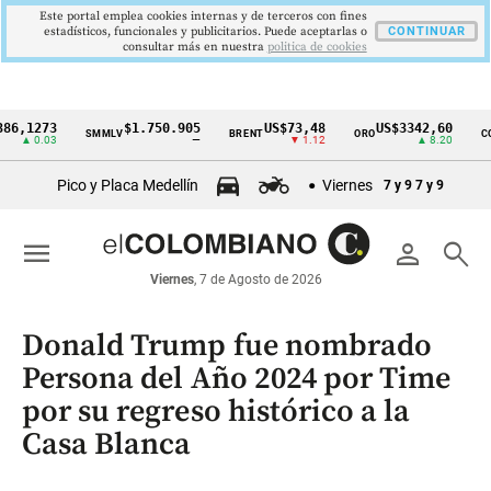
Este portal emplea cookies internas y de terceros con fines
estadísticos, funcionales y publicitarios. Puede aceptarlas o
CONTINUAR
consultar más en nuestra
politica de cookies
273
$1.750.905
US$73,48
US$3342,60
SMMLV
BRENT
ORO
COLCAP
Cintillo
0.03
—
▼ 1.12
▲ 8.20
de
Pico y Placa Medellín
Viernes
7 y 9
7 y 9
indicadores
económicos
menu
person
search
Colombia
Viernes
, 7 de Agosto de 2026
Donald Trump fue nombrado
Persona del Año 2024 por Time
por su regreso histórico a la
Casa Blanca