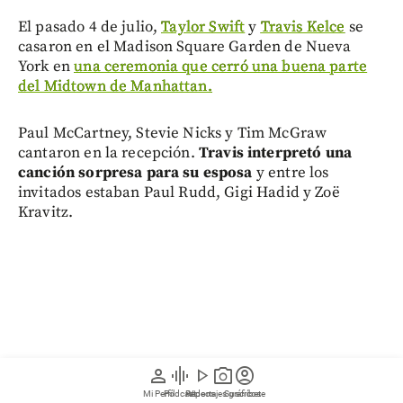
El pasado 4 de julio,
Taylor Swift
y
Travis Kelce
se
casaron en el Madison Square Garden de Nueva
York en
una ceremonia que cerró una buena parte
del Midtown de Manhattan.
Paul McCartney, Stevie Nicks y Tim McGraw
cantaron en la recepción.
Travis interpretó una
canción sorpresa para su esposa
y entre los
invitados estaban Paul Rudd, Gigi Hadid y Zoë
Kravitz.
person
graphic_eq
play_arrow
photo_camera
account_circle
Mi Perfil
Pódcast
Reportajes gráficos
Videos
Suscríbete