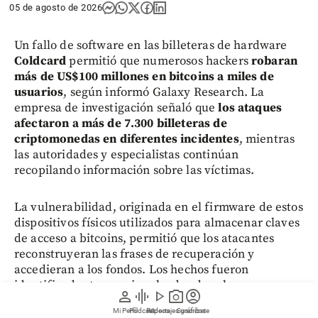
05 de agosto de 2026
Un fallo de software en las billeteras de hardware
Coldcard
permitió que numerosos hackers
robaran
más de US$100 millones en bitcoins a miles de
usuarios
, según informó Galaxy Research. La
empresa de investigación señaló que
los ataques
afectaron a más de 7.300 billeteras de
criptomonedas en diferentes incidentes
, mientras
las autoridades y especialistas continúan
recopilando información sobre las víctimas.
La vulnerabilidad, originada en el firmware de estos
dispositivos físicos utilizados para almacenar claves
de acceso a bitcoins, permitió que los atacantes
reconstruyeran las frases de recuperación y
accedieran a los fondos. Los hechos fueron
identificados tras varias oleadas de robos
person
graphic_eq
play_arrow
photo_camera
account_circle
registradas en los últimos días.
Mi Perfil
Pódcast
Reportajes gráficos
Videos
Suscríbete