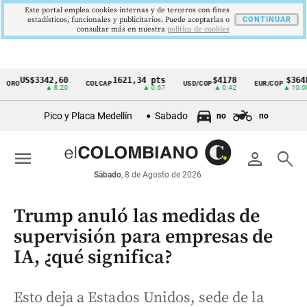
Este portal emplea cookies internas y de terceros con fines
estadísticos, funcionales y publicitarios. Puede aceptarlas o
CONTINUAR
consultar más en nuestra
politica de cookies
US$3342,60
1621,34 pts
$4178
$3648
COLCAP
USD/COP
EUR/COP
Cintillo
▲ 8.20
▲ 0.67
▲ 0.42
▲ 10.00
de
Pico y Placa Medellín
Sabado
no
no
indicadores
económicos
menu
person
search
Colombia
Sábado
, 8 de Agosto de 2026
Trump anuló las medidas de
supervisión para empresas de
IA, ¿qué significa?
Esto deja a Estados Unidos, sede de la