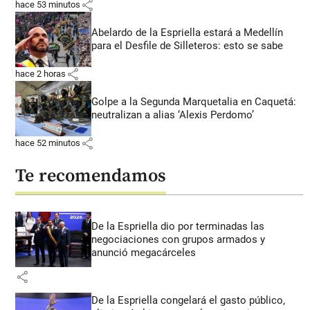
share
hace 53 minutos
Abelardo de la Espriella estará a Medellín
para el Desfile de Silleteros: esto se sabe
share
hace 2 horas
Golpe a la Segunda Marquetalia en Caquetá:
neutralizan a alias ‘Alexis Perdomo’
share
hace 52 minutos
Te recomendamos
De la Espriella dio por terminadas las
negociaciones con grupos armados y
anunció megacárceles
share
De la Espriella congelará el gasto público,