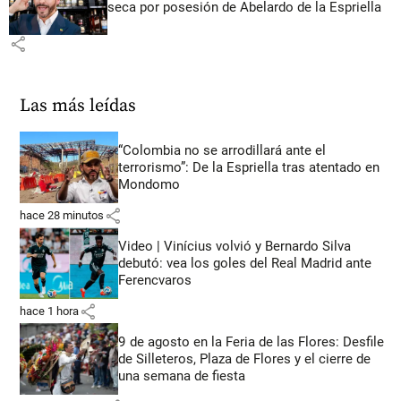
seca por posesión de Abelardo de la Espriella
share
Las más leídas
“Colombia no se arrodillará ante el
terrorismo”: De la Espriella tras atentado en
Mondomo
share
hace 28 minutos
Video | Vinícius volvió y Bernardo Silva
debutó: vea los goles del Real Madrid ante
Ferencvaros
share
hace 1 hora
9 de agosto en la Feria de las Flores: Desfile
de Silleteros, Plaza de Flores y el cierre de
una semana de fiesta