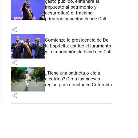
gasto público, eliminará el
impuesto al patrimonio y
desarrollará el fracking:
primeros anuncios desde Cali
share
Comienza la presidencia de De
la Espriella: así fue el juramento
y la imposición de banda en Cali
share
¿Tiene una patineta o cicla
eléctrica? Ojo a las nuevas
reglas para circular en Colombia
share