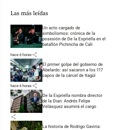
Las más leídas
Un acto cargado de
simbolismos: crónica de la
posesión de De la Espriella en el
batallón Pichincha de Cali
share
hace 6 horas
El primer golpe del gobierno de
Abelardo: así sacaron a los 117
capos de la cárcel de Itagüí
share
hace 6 horas
De la Espriella nombra director
de la Dian: Andrés Felipe
Velásquez asumirá el cargo
share
La historia de Rodrigo Gaviria: