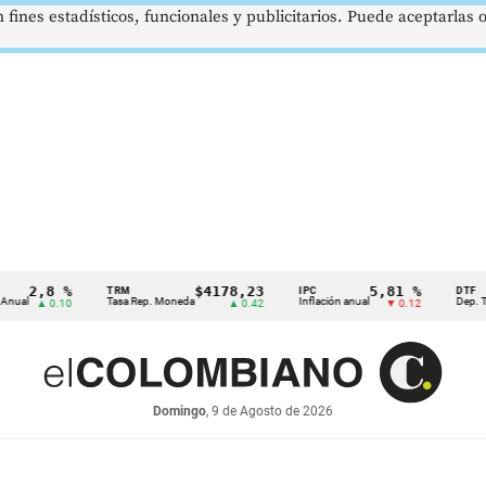
 fines estadísticos, funcionales y publicitarios. Puede aceptarlas
2,8 %
$4178,23
5,81 %
TRM
IPC
DTF
l
Tasa Rep. Moneda
Inflación anual
Dep. Términ
▲ 0.10
▲ 0.42
▼ 0.12
Domingo
, 9 de Agosto de 2026