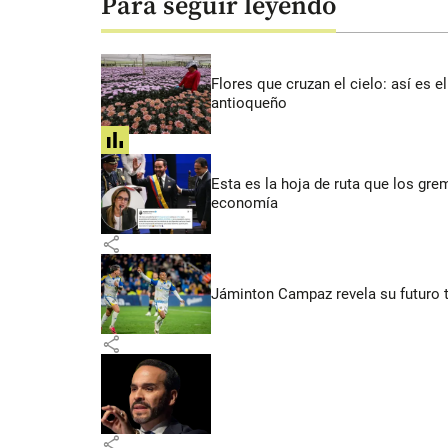
Para seguir leyendo
Flores que cruzan el cielo: así es
antioqueño
share
Esta es la hoja de ruta que los grem
economía
share
Jáminton Campaz revela su futuro tra
share
share