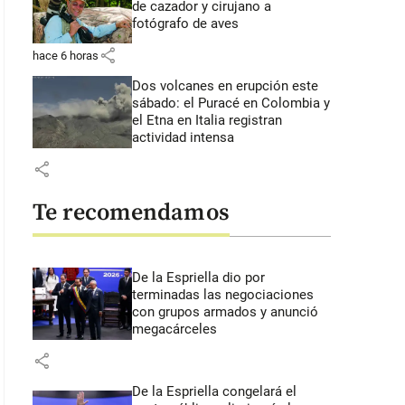
de cazador y cirujano a
fotógrafo de aves
share
hace 6 horas
Dos volcanes en erupción este
sábado: el Puracé en Colombia y
el Etna en Italia registran
actividad intensa
share
Te recomendamos
De la Espriella dio por
terminadas las negociaciones
con grupos armados y anunció
megacárceles
share
De la Espriella congelará el