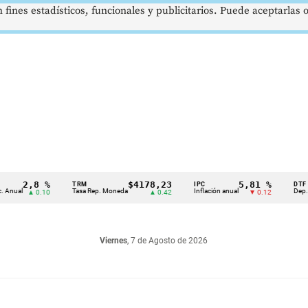
 fines estadísticos, funcionales y publicitarios. Puede aceptarlas
2,8 %
$4178,23
5,81 %
TRM
IPC
DTF
al
Tasa Rep. Moneda
Inflación anual
Dep. Térmi
▲ 0.10
▲ 0.42
▼ 0.12
Viernes
, 7 de Agosto de 2026