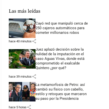
Las más leídas
Cayó red que manipuló cerca de
250 cajeros automáticos para
cometer millonarios robos
share
hace 40 minutos
Juez aplazó decisión sobre la
nulidad de la imputación en el
caso Aguas Vivas, donde está
comprometido el exalcalde
Quintero ¿por qué?
share
hace 39 minutos
La metamorfosis de Petro: así
cambió su físico con cabello,
estilo y retoques que marcaron
su paso por la Presidencia
share
hace 5 horas