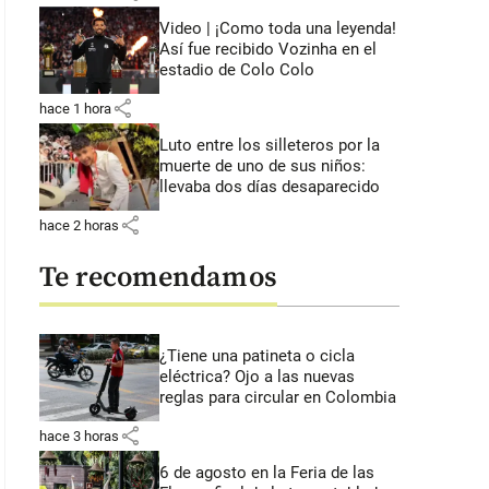
Video | ¡Como toda una leyenda!
Así fue recibido Vozinha en el
estadio de Colo Colo
share
hace 1 hora
Luto entre los silleteros por la
muerte de uno de sus niños:
llevaba dos días desaparecido
share
hace 2 horas
Te recomendamos
¿Tiene una patineta o cicla
eléctrica? Ojo a las nuevas
reglas para circular en Colombia
share
hace 3 horas
6 de agosto en la Feria de las