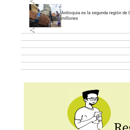
share
Antioquia es la segunda región de
millones
share
Reg