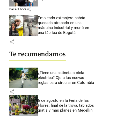
share
hace 1 hora
Empleado extranjero habría
quedado atrapado en una
máquina industrial y murió en
una fábrica de Bogotá
share
Te recomendamos
¿Tiene una patineta o cicla
eléctrica? Ojo a las nuevas
reglas para circular en Colombia
share
6 de agosto en la Feria de las
Flores: final de la trova, tablados
gratis y más planes en Medellín