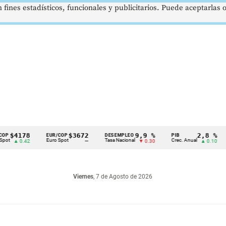
 fines estadísticos, funcionales y publicitarios. Puede aceptarlas
178
$3672
9,9 %
2,8 %
EUR/COP
DESEMPLEO
PIB
TRM
Euro Spot
Tasa Nacional
Crec. Anual
Tasa
0.42
—
▼ 0.30
▲ 0.10
Viernes
, 7 de Agosto de 2026