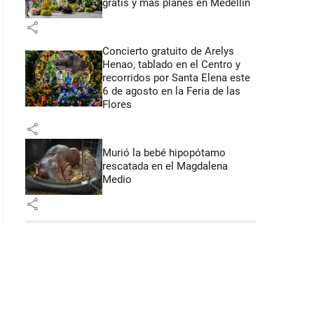
gratis y más planes en Medellín
share
 43 segundos
Concierto gratuito de Arelys
Henao, tablado en el Centro y
recorridos por Santa Elena este
6 de agosto en la Feria de las
Flores
share
Murió la bebé hipopótamo
rescatada en el Magdalena
Medio
share