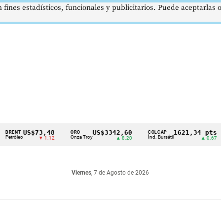
 fines estadísticos, funcionales y publicitarios. Puede aceptarlas
US$73,48
US$3342,60
1621,34 pts
ORO
COLCAP
USD
o
Onza Troy
Índ. Bursátil
Dóla
▼ 1.12
▲ 8.20
▲ 0.67
Viernes
, 7 de Agosto de 2026