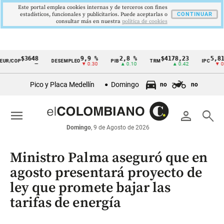
Este portal emplea cookies internas y de terceros con fines
estadísticos, funcionales y publicitarios. Puede aceptarlas o
CONTINUAR
consultar más en nuestra
politica de cookies
$3648
9,9 %
2,8 %
$4178,23
5,81 %
OP
DESEMPLEO
PIB
TRM
IPC
Cintillo
—
▼ 0.30
▲ 0.10
▲ 0.42
▼ 0.12
de
Pico y Placa Medellín
Domingo
no
no
indicadores
económicos
menu
person
search
Colombia
Domingo
, 9 de Agosto de 2026
Ministro Palma aseguró que en
agosto presentará proyecto de
ley que promete bajar las
tarifas de energía