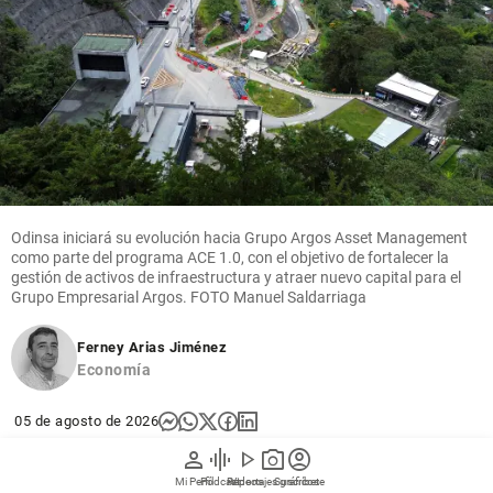
Odinsa iniciará su evolución hacia Grupo Argos Asset Management
como parte del programa ACE 1.0, con el objetivo de fortalecer la
gestión de activos de infraestructura y atraer nuevo capital para el
Grupo Empresarial Argos. FOTO Manuel Saldarriaga
Ferney Arias Jiménez
Economía
05 de agosto de 2026
person
graphic_eq
play_arrow
photo_camera
account_circle
Odinsa anunció que iniciará un proceso de
Mi Perfil
Pódcast
Reportajes gráficos
Videos
Suscríbete