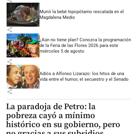
Murió la bebé hipopótamo rescatada en el
Magdalena Medio
share
¿Aún no tiene plan? Conozca la programación
de la Feria de las Flores 2026 para este
miércoles 5 de agosto
share
Adiós a Alfonso Lizarazo: los hitos de una
vida entre el humor, el secuestro y el Senado
share
La paradoja de Petro: la
pobreza cayó a mínimo
histórico en su gobierno, pero
no gracias a sus subsidios