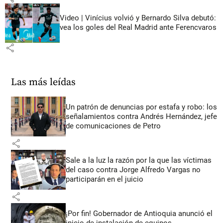
Video | Vinícius volvió y Bernardo Silva debutó:
vea los goles del Real Madrid ante Ferencvaros
share
Las más leídas
Un patrón de denuncias por estafa y robo: los
señalamientos contra Andrés Hernández, jefe
de comunicaciones de Petro
share
Sale a la luz la razón por la que las víctimas
del caso contra Jorge Alfredo Vargas no
participarán en el juicio
share
¡Por fin! Gobernador de Antioquia anunció el
inicio de instalación de equipos