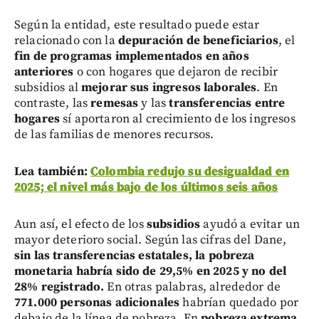
Según la entidad, este resultado puede estar
relacionado con la
depuración de beneficiarios
, el
fin de programas implementados en años
anteriores
o con hogares que dejaron de recibir
subsidios al
mejorar sus ingresos laborales
. En
contraste, las
remesas
y las
transferencias entre
hogares
sí aportaron al crecimiento de los ingresos
de las familias de menores recursos.
Lea también:
Colombia redujo su desigualdad en
2025; el nivel más bajo de los últimos seis años
Aun así, el efecto de los
subsidios
ayudó a evitar un
mayor deterioro social. Según las cifras del Dane,
sin las transferencias estatales, la pobreza
monetaria habría sido de 29,5% en 2025 y no del
28% registrado.
En otras palabras, alrededor de
771.000 personas adicionales
habrían quedado por
debajo de la línea de pobreza. En
pobreza extrema
,