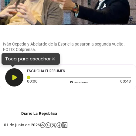
Iván Cepeda y Abelardo de la Espriella pasaron a segunda vuelta.
FOTO: Colprensa.
×
Toca para escuchar
ESCUCHA EL RESUMEN
Tiempo transcurrido: 0 segundos
Du
00:00
00:43
Diario La República
01 de junio de 2026