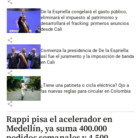
share
De la Espriella congelará el gasto público,
eliminará el impuesto al patrimonio y
desarrollará el fracking: primeros anuncios
desde Cali
share
Comienza la presidencia de De la Espriella:
así fue el juramento y la imposición de banda
en Cali
share
¿Tiene una patineta o cicla eléctrica? Ojo a
las nuevas reglas para circular en Colombia
share
Rappi pisa el acelerador en
Medellín, ya suma 400.000
pedidos semanales y 4.500