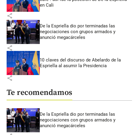
en Cali
share
De la Espriella dio por terminadas las
negociaciones con grupos armados y
anunció megacárceles
share
10 claves del discurso de Abelardo de la
Espriella al asumir la Presidencia
share
Te recomendamos
De la Espriella dio por terminadas las
negociaciones con grupos armados y
anunció megacárceles