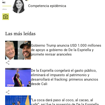
Competencia epidémica
share
Las más leídas
Gobierno Trump anuncia USD 1.000 millones
de apoyo a gobierno de De la Espriella y
promete revisar aranceles
share
De la Espriella congelará el gasto público,
eliminará el impuesto al patrimonio y
desarrollará el fracking: primeros anuncios
desde Cali
share
“La coca dará paso al coco, al cacao, al
café”: así fue la posesión de De la Espriella