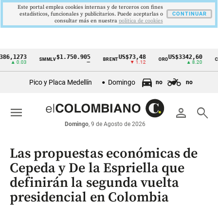
Este portal emplea cookies internas y de terceros con fines
estadísticos, funcionales y publicitarios. Puede aceptarlas o
CONTINUAR
consultar más en nuestra
politica de cookies
273
$1.750.905
US$73,48
US$3342,60
SMMLV
BRENT
ORO
COLCAP
Cintillo
.03
—
▼ 1.12
▲ 8.20
de
Pico y Placa Medellín
Domingo
no
no
indicadores
económicos
menu
person
search
Colombia
Domingo
, 9 de Agosto de 2026
Las propuestas económicas de
Cepeda y De la Espriella que
definirán la segunda vuelta
presidencial en Colombia