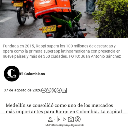
Fundada en 2015, Rappi supera los 100 millones de descargas y
opera como la primera superapp latinoamericana con presencia en
nueve países y más de 350 ciudades. FOTO: Juan Antonio Sánchez
El Colombiano
07 de agosto de 2026
Medellín se consolidó como uno de los mercados
más importantes para Rappi en Colombia. La capital
antioqueña ya representa cerca del 20% de toda la
person
graphic_eq
play_arrow
photo_camera
account_circle
operación nacional de la plataforma, una
Mi Perfil
Pódcast
Reportajes gráficos
Videos
Suscríbete