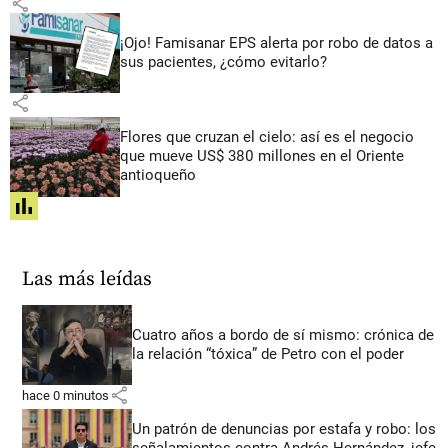
share
¡Ojo! Famisanar EPS alerta por robo de datos a
sus pacientes, ¿cómo evitarlo?
share
Flores que cruzan el cielo: así es el negocio
que mueve US$ 380 millones en el Oriente
antioqueño
share
Las más leídas
Cuatro años a bordo de sí mismo: crónica de
la relación “tóxica” de Petro con el poder
share
hace 0 minutos
Un patrón de denuncias por estafa y robo: los