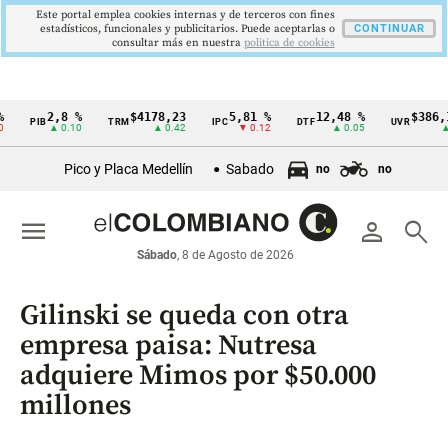
Este portal emplea cookies internas y de terceros con fines
estadísticos, funcionales y publicitarios. Puede aceptarlas o
CONTINUAR
consultar más en nuestra
politica de cookies
2,8 %
$4178,23
5,81 %
12,48 %
$386,1273
PIB
TRM
IPC
DTF
UVR
Cintillo
▲ 0.10
▲ 0.42
▼ 0.12
▲ 0.05
▲ 0.03
de
Pico y Placa Medellín
Sabado
no
no
indicadores
económicos
menu
person
search
Colombia
Sábado
, 8 de Agosto de 2026
Gilinski se queda con otra
empresa paisa: Nutresa
adquiere Mimos por $50.000
millones