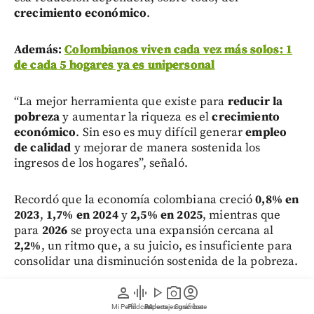
crecimiento económico
.
Además:
Colombianos viven cada vez más solos: 1
de cada 5 hogares ya es unipersonal
“La mejor herramienta que existe para
reducir la
pobreza
y aumentar la riqueza es el
crecimiento
económico
. Sin eso es muy difícil generar
empleo
de calidad
y mejorar de manera sostenida los
ingresos de los hogares”, señaló.
Recordó que la economía colombiana creció
0,8% en
2023
,
1,7% en 2024
y
2,5% en 2025
, mientras que
para
2026
se proyecta una expansión cercana al
2,2%
, un ritmo que, a su juicio, es insuficiente para
consolidar una disminución sostenida de la pobreza.
person
graphic_eq
play_arrow
photo_camera
account_circle
“Cuando la economía crece poco, también lo hacen
Mi Perfil
Pódcast
Reportajes gráficos
Videos
Suscríbete
los
ingresos de los hogares
. Esa es la principal