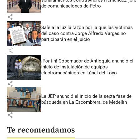
señalamientos contra Andrés Hernández, jefe
de comunicaciones de Petro
share
Sale a la luz la razón por la que las víctimas
del caso contra Jorge Alfredo Vargas no
participarán en el juicio
share
¡Por fin! Gobernador de Antioquia anunció el
inicio de instalación de equipos
electromecánicos en Túnel del Toyo
share
La JEP anunció el inicio de la sexta fase de
búsqueda en La Escombrera, de Medellín
share
Te recomendamos