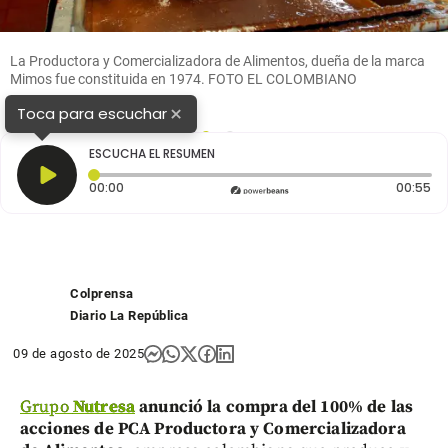
La Productora y Comercializadora de Alimentos, dueña de la marca
Mimos fue constituida en 1974. FOTO EL COLOMBIANO
×
Toca para escuchar
1
2
ESCUCHA EL RESUMEN
Tiempo transcurrido: 0 segundos
Du
00:00
00:55
Colprensa
Diario La República
09 de agosto de 2025
Grupo
Nutresa
anunció la compra del 100% de las
acciones de PCA Productora y Comercializadora