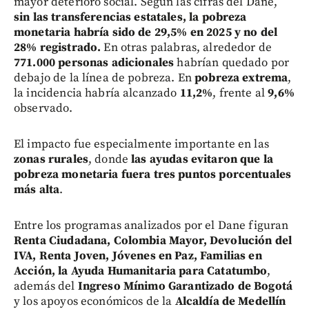
mayor deterioro social. Según las cifras del Dane,
sin las transferencias estatales, la pobreza
monetaria habría sido de 29,5% en 2025 y no del
28% registrado.
En otras palabras, alrededor de
771.000 personas adicionales
habrían quedado por
debajo de la línea de pobreza. En
pobreza extrema
,
la incidencia habría alcanzado
11,2%
, frente al
9,6%
observado.
El impacto fue especialmente importante en las
zonas rurales
, donde
las ayudas evitaron que la
pobreza monetaria fuera tres puntos porcentuales
más alta
.
Entre los programas analizados por el Dane figuran
Renta Ciudadana, Colombia Mayor, Devolución del
IVA, Renta Joven, Jóvenes en Paz, Familias en
Acción, la Ayuda Humanitaria para Catatumbo
,
además del
Ingreso Mínimo Garantizado de Bogotá
y los apoyos económicos de la
Alcaldía de Medellín