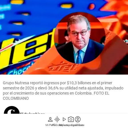
Grupo Nutresa reportó ingresos por $10,3 billones en el primer
semestre de 2026 y elevó 36,6% su utilidad neta ajustada, impulsado
por el crecimiento de sus operaciones en Colombia. FOTO EL
COLOMBIANO
El Colombiano
person
graphic_eq
play_arrow
photo_camera
account_circle
Mi Perfil
Pódcast
Reportajes gráficos
Videos
Suscríbete