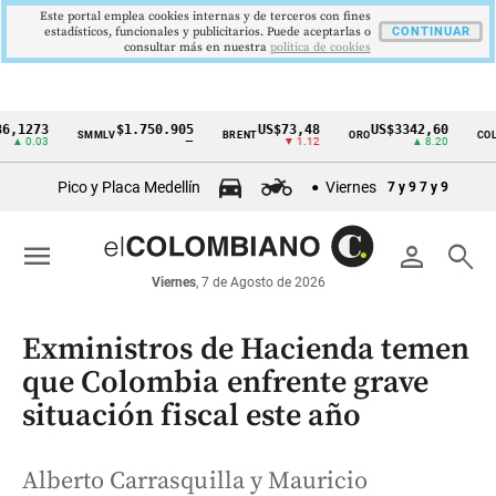
Este portal emplea cookies internas y de terceros con fines
estadísticos, funcionales y publicitarios. Puede aceptarlas o
CONTINUAR
consultar más en nuestra
politica de cookies
73
$1.750.905
US$73,48
US$3342,60
1
SMMLV
BRENT
ORO
COLCAP
Cintillo
03
—
▼ 1.12
▲ 8.20
de
Pico y Placa Medellín
Viernes
7 y 9
7 y 9
indicadores
económicos
menu
person
search
Colombia
Viernes
, 7 de Agosto de 2026
Exministros de Hacienda temen
que Colombia enfrente grave
situación fiscal este año
Alberto Carrasquilla y Mauricio