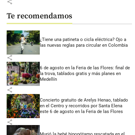
share
Te recomendamos
¿Tiene una patineta o cicla eléctrica? Ojo a
las nuevas reglas para circular en Colombia
share
6 de agosto en la Feria de las Flores: final de
la trova, tablados gratis y más planes en
Medellín
share
Concierto gratuito de Arelys Henao, tablado
en el Centro y recorridos por Santa Elena
este 6 de agosto en la Feria de las Flores
share
Murió la bebé hipopótamo rescatada en el