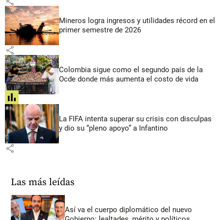
share
Mineros logra ingresos y utilidades récord en el
primer semestre de 2026
share
Colombia sigue como el segundo país de la
Ocde donde más aumenta el costo de vida
share
La FIFA intenta superar su crisis con disculpas
y dio su “pleno apoyo” a Infantino
share
Las más leídas
Así va el cuerpo diplomático del nuevo
Gobierno: lealtades, mérito y políticos