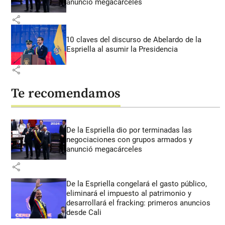
anunció megacárceles
share
10 claves del discurso de Abelardo de la
Espriella al asumir la Presidencia
share
Te recomendamos
De la Espriella dio por terminadas las
negociaciones con grupos armados y
anunció megacárceles
share
De la Espriella congelará el gasto público,
eliminará el impuesto al patrimonio y
desarrollará el fracking: primeros anuncios
desde Cali