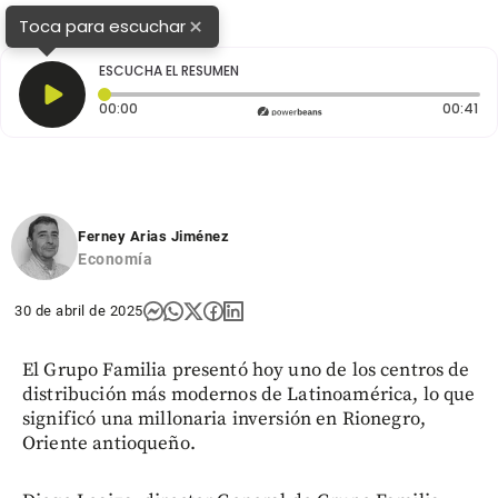
×
Toca para escuchar
ESCUCHA EL RESUMEN
Tiempo transcurrido: 0 segundos
Du
00:00
00:41
Ferney Arias Jiménez
Economía
30 de abril de 2025
El Grupo Familia presentó hoy uno de los centros de
distribución más modernos de Latinoamérica, lo que
significó una millonaria inversión en Rionegro,
Oriente antioqueño.