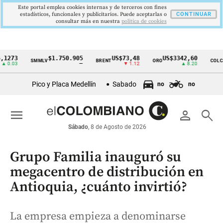
Este portal emplea cookies internas y de terceros con fines
estadísticos, funcionales y publicitarios. Puede aceptarlas o
CONTINUAR
consultar más en nuestra
politica de cookies
$1.750.905
US$73,48
US$3342,60
162
SMMLV
BRENT
ORO
COLCAP
Cintillo
—
▼ 1.12
▲ 8.20
de
Pico y Placa Medellín
Sabado
no
no
indicadores
económicos
menu
person
search
Colombia
Sábado
, 8 de Agosto de 2026
Grupo Familia inauguró su
megacentro de distribución en
Antioquia, ¿cuánto invirtió?
La empresa empieza a denominarse