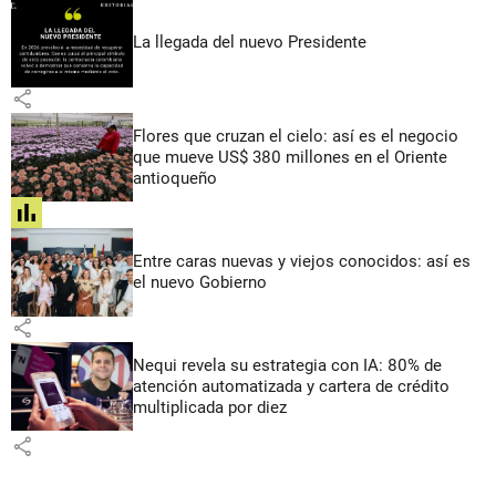
La llegada del nuevo Presidente
share
Flores que cruzan el cielo: así es el negocio
que mueve US$ 380 millones en el Oriente
antioqueño
share
Entre caras nuevas y viejos conocidos: así es
el nuevo Gobierno
share
Nequi revela su estrategia con IA: 80% de
atención automatizada y cartera de crédito
multiplicada por diez
share