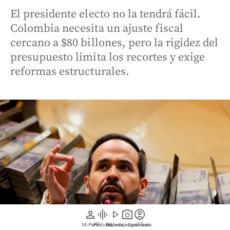
El presidente electo no la tendrá fácil.
Colombia necesita un ajuste fiscal
cercano a $80 billones, pero la rigidez del
presupuesto limita los recortes y exige
reformas estructurales.
person
graphic_eq
play_arrow
photo_camera
account_circle
Mi Perfil
Pódcast
Reportajes gráficos
Videos
Suscríbete