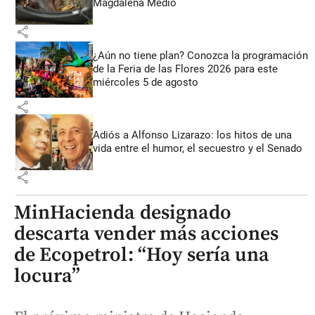
Magdalena Medio
share
¿Aún no tiene plan? Conozca la programación
de la Feria de las Flores 2026 para este
miércoles 5 de agosto
share
Adiós a Alfonso Lizarazo: los hitos de una
vida entre el humor, el secuestro y el Senado
share
MinHacienda designado
descarta vender más acciones
de Ecopetrol: “Hoy sería una
locura”