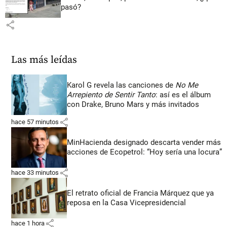
pasó?
share
Las más leídas
Karol G revela las canciones de
No Me
Arrepiento de Sentir Tanto
: así es el álbum
con Drake, Bruno Mars y más invitados
share
hace 57 minutos
MinHacienda designado descarta vender más
acciones de Ecopetrol: “Hoy sería una locura”
share
hace 33 minutos
El retrato oficial de Francia Márquez que ya
reposa en la Casa Vicepresidencial
share
hace 1 hora