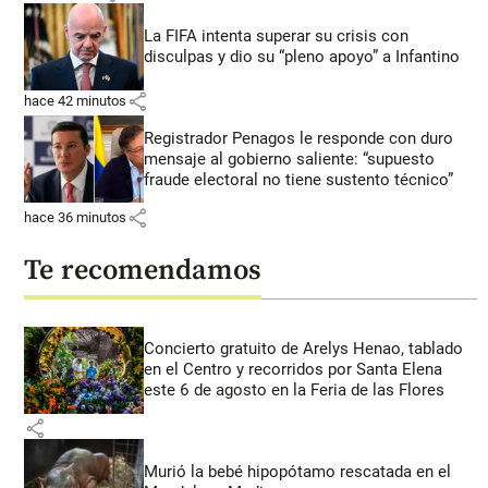
La FIFA intenta superar su crisis con
disculpas y dio su “pleno apoyo” a Infantino
share
hace 42 minutos
Registrador Penagos le responde con duro
mensaje al gobierno saliente: “supuesto
fraude electoral no tiene sustento técnico”
share
hace 36 minutos
Te recomendamos
Concierto gratuito de Arelys Henao, tablado
en el Centro y recorridos por Santa Elena
este 6 de agosto en la Feria de las Flores
share
Murió la bebé hipopótamo rescatada en el