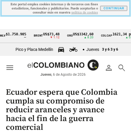
Este portal emplea cookies internas y de terceros con fines
estadísticos, funcionales y publicitarios. Puede aceptarlas o
CONTINUAR
consultar más en nuestra
politica de cookies
.750.905
US$73,48
US$3342,60
1621,34 pts
BRENT
ORO
COLCAP
Cintillo
—
▼ 1.12
▲ 8.20
▲ 0.67
de
Pico y Placa Medellín
Jueves
3 y 6
3 y 6
indicadores
económicos
menu
person
search
Colombia
Jueves
, 6 de Agosto de 2026
Ecuador espera que Colombia
cumpla su compromiso de
reducir aranceles y avance
hacia el fin de la guerra
comercial