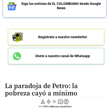
Siga las noticias de EL COLOMBIANO desde Google
News
Regístrate a nuestro newsletter
Únete a nuestro canal de Whatsapp
La paradoja de Petro: la
pobreza cayó a mínimo
histórico en su gobierno, pero
person
graphic_eq
play_arrow
photo_camera
account_circle
no gracias a sus subsidios
Mi Perfil
Pódcast
Reportajes gráficos
Videos
Suscríbete