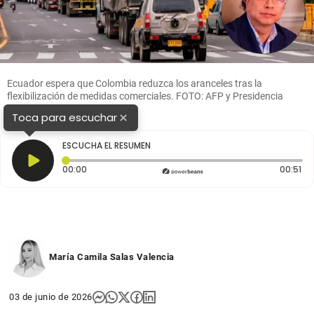
Ecuador espera que Colombia reduzca los aranceles tras la
flexibilización de medidas comerciales. FOTO: AFP y Presidencia
×
Toca para escuchar
ESCUCHA EL RESUMEN
Tiempo transcurrido: 0 segundos
Du
00:00
00:51
María Camila Salas Valencia
03 de junio de 2026