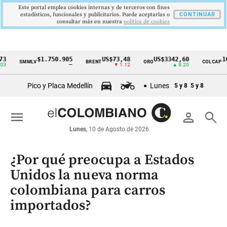
Este portal emplea cookies internas y de terceros con fines
estadísticos, funcionales y publicitarios. Puede aceptarlas o
CONTINUAR
consultar más en nuestra
politica de cookies
$1.750.905
US$73,48
US$3342,60
1621,3
SMMLV
BRENT
ORO
COLCAP
Cintillo
—
▼ 1.12
▲ 8.20
de
Pico y Placa Medellín
Lunes
5 y 8
5 y 8
indicadores
económicos
menu
person
search
Colombia
Lunes
, 10 de Agosto de 2026
¿Por qué preocupa a Estados
Unidos la nueva norma
colombiana para carros
importados?