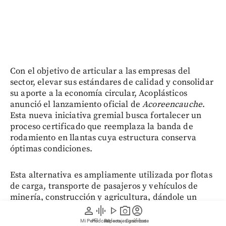
Con el objetivo de articular a las empresas del
sector, elevar sus estándares de calidad y consolidar
su aporte a la economía circular, Acoplásticos
anunció el lanzamiento oficial de
Acoreencauche
.
Esta nueva iniciativa gremial busca fortalecer un
proceso certificado que reemplaza la banda de
rodamiento en llantas cuya estructura conserva
óptimas condiciones.
Esta alternativa es ampliamente utilizada por flotas
de carga, transporte de pasajeros y vehículos de
minería, construcción y agricultura, dándole un
nuevo rumbo al proceso de reencauche en el país,
person
graphic_eq
play_arrow
photo_camera
account_circle
con miras al crecimiento en el sector.
Mi Perfil
Pódcast
Reportajes gráficos
Videos
Suscríbete