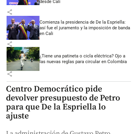
desde Cali
share
Comienza la presidencia de De la Espriella:
así fue el juramento y la imposición de banda
en Cali
share
¿Tiene una patineta o cicla eléctrica? Ojo a
las nuevas reglas para circular en Colombia
share
Centro Democrático pide
devolver presupuesto de Petro
para que De la Espriella lo
ajuste
La administración de Gustavo Petro