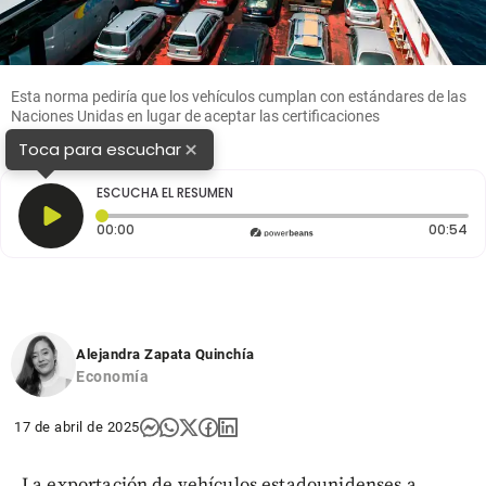
Esta norma pediría que los vehículos cumplan con estándares de las
Naciones Unidas en lugar de aceptar las certificaciones
estadounidenses. Foto: Getty
×
Toca para escuchar
ESCUCHA EL RESUMEN
Tiempo transcurrido: 0 segundos
Du
00:00
00:54
Alejandra Zapata Quinchía
Economía
17 de abril de 2025
La exportación de vehículos estadounidenses a