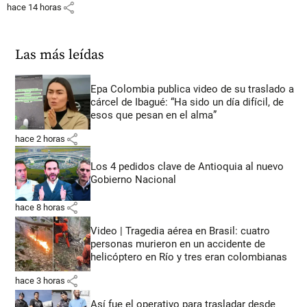
share
hace 14 horas
Las más leídas
Epa Colombia publica video de su traslado a
cárcel de Ibagué: “Ha sido un día difícil, de
esos que pesan en el alma”
share
hace 2 horas
Los 4 pedidos clave de Antioquia al nuevo
Gobierno Nacional
share
hace 8 horas
Video | Tragedia aérea en Brasil: cuatro
personas murieron en un accidente de
helicóptero en Río y tres eran colombianas
share
hace 3 horas
Así fue el operativo para trasladar desde