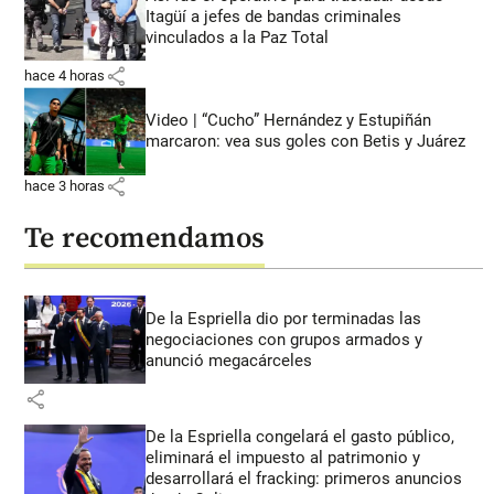
Itagüí a jefes de bandas criminales
vinculados a la Paz Total
share
hace 4 horas
Video | “Cucho” Hernández y Estupiñán
marcaron: vea sus goles con Betis y Juárez
share
hace 3 horas
Te recomendamos
De la Espriella dio por terminadas las
negociaciones con grupos armados y
anunció megacárceles
share
De la Espriella congelará el gasto público,
eliminará el impuesto al patrimonio y
desarrollará el fracking: primeros anuncios