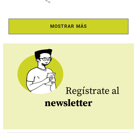
share
MOSTRAR MÁS
Regístrate al
newsletter