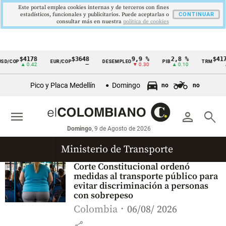
Este portal emplea cookies internas y de terceros con fines
estadísticos, funcionales y publicitarios. Puede aceptarlas o
CONTINUAR
consultar más en nuestra
politica de cookies
$4178
$3648
9,9 %
2,8 %
$417
D/COP
EUR/COP
DESEMPLEO
PIB
TRM
Cintillo
▲ 0.42
—
▼ 0.30
▲ 0.10
▲ 
de
Pico y Placa Medellín
Domingo
no
no
indicadores
económicos
menu
person
search
Colombia
Domingo
, 9 de Agosto de 2026
Ministerio de Transporte
Corte Constitucional ordenó
medidas al transporte público para
evitar discriminación a personas
con sobrepeso
Colombia
06/08/ 2026
share