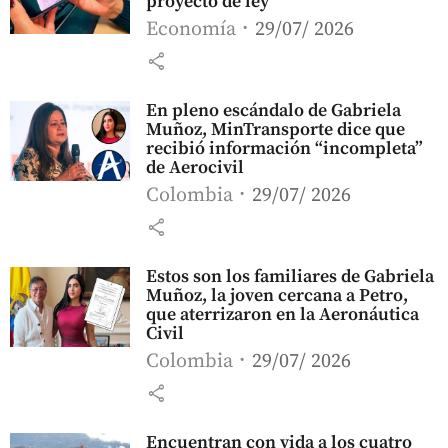
proyecto de ley
Economía
29/07/ 2026
share
En pleno escándalo de Gabriela
Muñoz, MinTransporte dice que
recibió información “incompleta”
de Aerocivil
Colombia
29/07/ 2026
share
Estos son los familiares de Gabriela
Muñoz, la joven cercana a Petro,
que aterrizaron en la Aeronáutica
Civil
Colombia
29/07/ 2026
share
Encuentran con vida a los cuatro