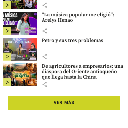
share
“La música popular me eligió”:
Arelys Henao
share
Petro y sus tres problemas
share
De agricultores a empresarios: una
diáspora del Oriente antioqueño
que llega hasta la China
share
VER MÁS