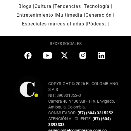
Blogs
Cultura
Tendencias
Tecnología
Entretenimiento
Multimedia
Generación
Especiales marcas aliadas
Pódcast
REDES SOCIALES
COPYRIGHT © 2026 EL COLOMBIANO
S.A.S
NIT: 890901352-3
Carrera 48 N° 30 Sur - 119, Envigado,
Antioquia, Colombia.
CONMUTADOR:
(57) (604) 3315252
ATENCIÓN AL CLIENTE:
(57) (604)
3393333
servicio@elcolombiano.com.co