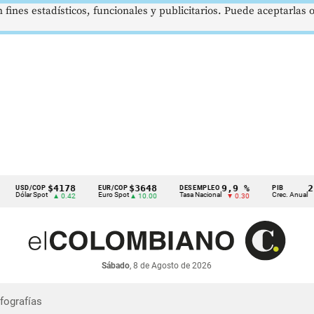
 fines estadísticos, funcionales y publicitarios. Puede aceptarlas
$4178
$3648
9,9 %
2,8 
USD/COP
EUR/COP
DESEMPLEO
PIB
Dólar Spot
Euro Spot
Tasa Nacional
Crec. Anual
▲ 0.42
▲ 10.00
▼ 0.30
▲ 0.1
Sábado
, 8 de Agosto de 2026
nfografías