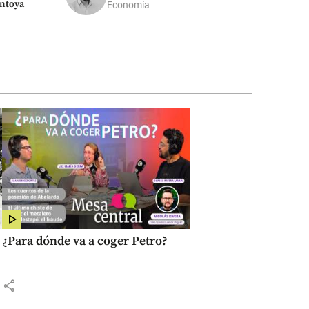
ntoya
Economía
¿Para dónde va a coger Petro?
share