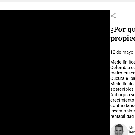
share
¿Por qu
propie
12 de mayo 
Medellín lid
Colombia co
metro cuadr
Cúcuta e Iba
Medellín de
sostenibles 
Antioquia ve
crecimiento 
contrastando
Inversionist
rentabilidad 
Ale
Be