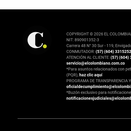
REDES SOCIALES
COPYRIGHT © 2026 EL COLOMBIA
NIT: 890901352-3
Carrera 48 N° 30 Sur - 119, Envigad
CONMUTADOR:
(57) (604) 331525
ATENCIÓN AL CLIENTE:
(57) (604)
servicio@elcolombiano.com.co
*Para asuntos relacionados con pet
(PQR),
haz clic aquí
PROGRAMA DE TRANSPARENCIA Y 
oficialdecumplimiento@elcolomb
*Buzón exclusivo para notificaciones
notificacionesjudiciales@elcolom