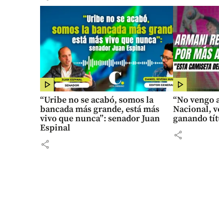
“Uribe no se acabó, somos la
“No vengo a
bancada más grande, está más
Nacional, v
vivo que nunca”: senador Juan
ganando tít
Espinal
share
share