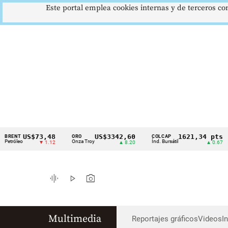
Este portal emplea cookies internas y de terceros con
US$73,48
US$3342,60
1621,34 pts
ENT
ORO
COLCAP
Cintillo
róleo
Onza Troy
Índ. Bursátil
▼ 1.12
▲ 8.20
▲ 0.67
de
indicadores
graphic_eq
play_arrow
photo_camera
económicos
Colombia
Multimedia
Reportajes gráficos
Videos
I