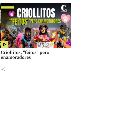
Criollitos, “feitos” pero
enamoradores
share