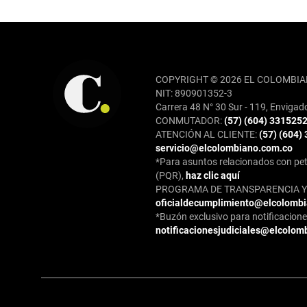
REDES SOCIALES
COPYRIGHT © 2026 EL COLOMBIA
NIT: 890901352-3
Carrera 48 N° 30 Sur - 119, Envigad
CONMUTADOR:
(57) (604) 331525
ATENCIÓN AL CLIENTE:
(57) (604)
servicio@elcolombiano.com.co
*Para asuntos relacionados con pet
(PQR),
haz clic aquí
PROGRAMA DE TRANSPARENCIA Y 
oficialdecumplimiento@elcolomb
*Buzón exclusivo para notificaciones
notificacionesjudiciales@elcolom