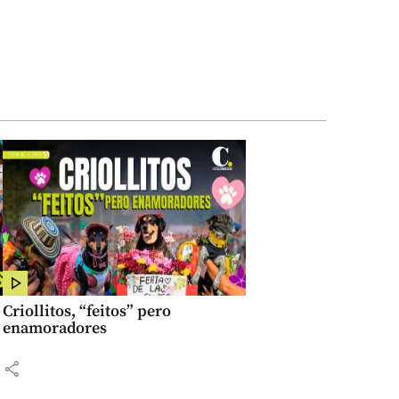
Criollitos, “feitos” pero
enamoradores
share