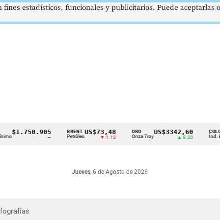
 fines estadísticos, funcionales y publicitarios. Puede aceptarlas
$1.750.905
US$73,48
US$3342,60
BRENT
ORO
COLCAP
Petróleo
Onza Troy
Índ. Bursát
—
▼ 1.12
▲ 8.20
Jueves
, 6 de Agosto de 2026
nfografías