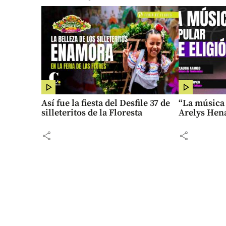
Así fue la fiesta del Desfile 37 de
“La música 
silleteritos de la Floresta
Arelys Hen
share
share