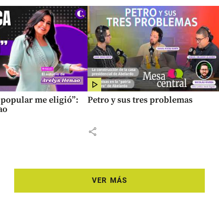
popular me eligió”:
Petro y sus tres problemas
ao
share
VER MÁS