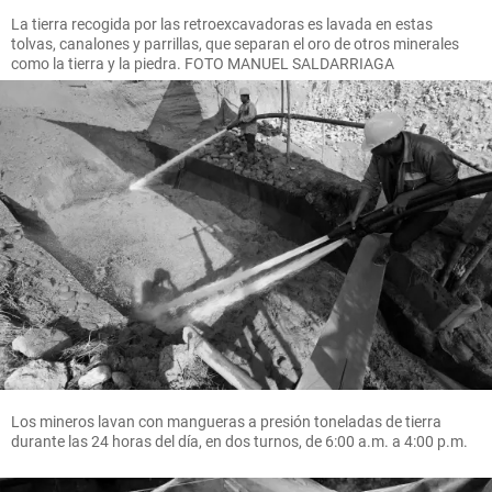
La tierra recogida por las retroexcavadoras es lavada en estas
tolvas, canalones y parrillas, que separan el oro de otros minerales
como la tierra y la piedra. FOTO MANUEL SALDARRIAGA
Los mineros lavan con mangueras a presión toneladas de tierra
durante las 24 horas del día, en dos turnos, de 6:00 a.m. a 4:00 p.m.