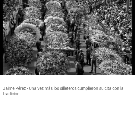
Jaime Pérez - Una vez más los silleteros cumplieron su cita con la
tradición.