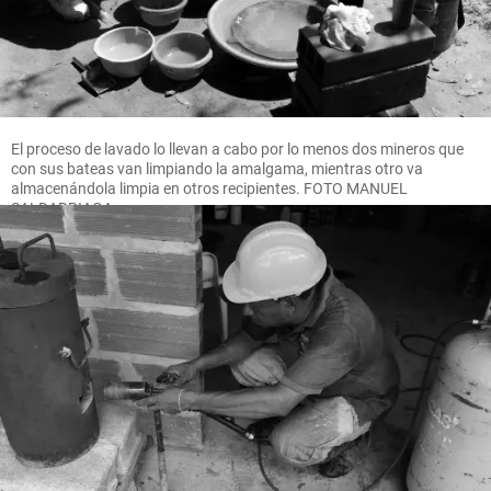
El proceso de lavado lo llevan a cabo por lo menos dos mineros que
con sus bateas van limpiando la amalgama, mientras otro va
almacenándola limpia en otros recipientes. FOTO MANUEL
SALDARRIAGA