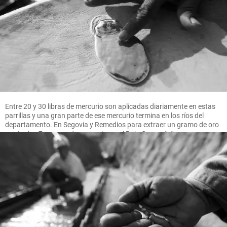
Entre 20 y 30 libras de mercurio son aplicadas diariamente en estas
parrillas y una gran parte de ese mercurio termina en los ríos del
departamento. En Segovia y Remedios para extraer un gramo de oro
se pierden 7 gramos de mercurio, en el Bajo Cauca 4.4 gramos.
FOTO MANUEL SALDARRIAGA