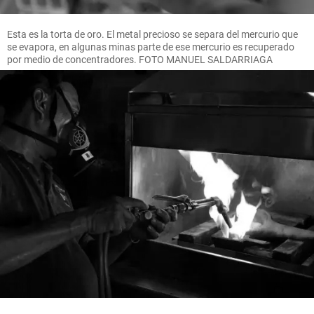
Esta es la torta de oro. El metal precioso se separa del mercurio que
se evapora, en algunas minas parte de ese mercurio es recuperado
por medio de concentradores. FOTO MANUEL SALDARRIAGA