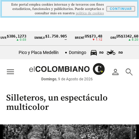
Este portal emplea cookies internas y de terceros con fines
estadísticos, funcionales y publicitarios. Puede aceptarlas o
CONTINUAR
consultar más en nuestra
politica de cookies
,1273
$1.750.905
US$73,48
US$3342,60
SMMLV
BRENT
ORO
COLC
Cintillo
▲ 0.03
—
▼ 1.12
▲ 8.20
de
Pico y Placa Medellín
Domingo
no
no
indicadores
económicos
menu
person
search
Colombia
Domingo
, 9 de Agosto de 2026
Silleteros, un espectáculo
multicolor