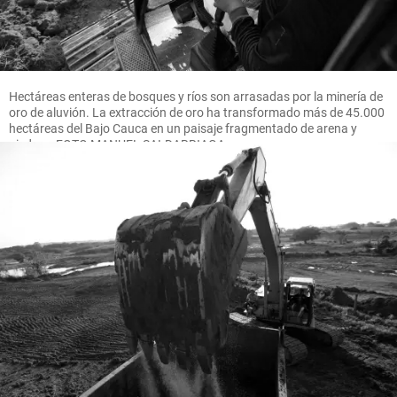
Hectáreas enteras de bosques y ríos son arrasadas por la minería de
oro de aluvión. La extracción de oro ha transformado más de 45.000
hectáreas del Bajo Cauca en un paisaje fragmentado de arena y
piedras. FOTO MANUEL SALDARRIAGA