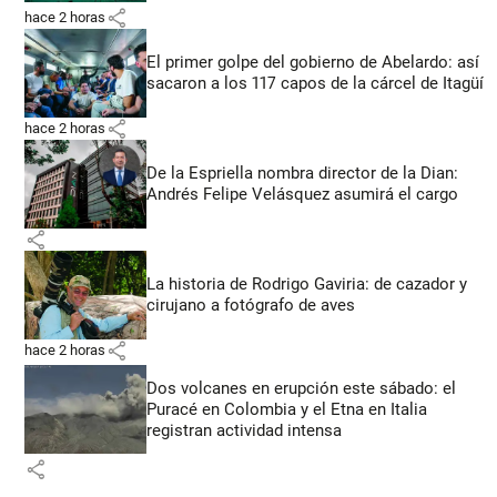
share
hace 2 horas
El primer golpe del gobierno de Abelardo: así
sacaron a los 117 capos de la cárcel de Itagüí
share
hace 2 horas
De la Espriella nombra director de la Dian:
Andrés Felipe Velásquez asumirá el cargo
share
La historia de Rodrigo Gaviria: de cazador y
cirujano a fotógrafo de aves
share
hace 2 horas
Dos volcanes en erupción este sábado: el
Puracé en Colombia y el Etna en Italia
registran actividad intensa
share