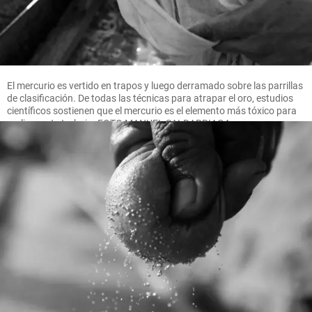
El mercurio es vertido en trapos y luego derramado sobre las parrillas
de clasificación. De todas las técnicas para atrapar el oro, estudios
científicos sostienen que el mercurio es el elemento más tóxico para
realizar este trabajo. FOTO MANUEL SALDARRIAGA