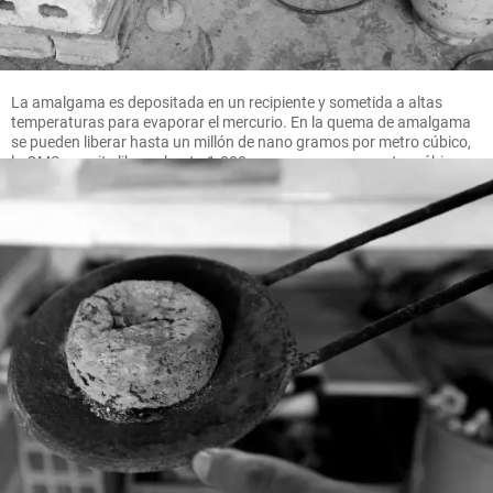
La amalgama es depositada en un recipiente y sometida a altas
temperaturas para evaporar el mercurio. En la quema de amalgama
se pueden liberar hasta un millón de nano gramos por metro cúbico,
la OMS permite liberar hasta 1.000 nano gramos por metro cúbico.
FOTO MANUEL SALDARRIAGA