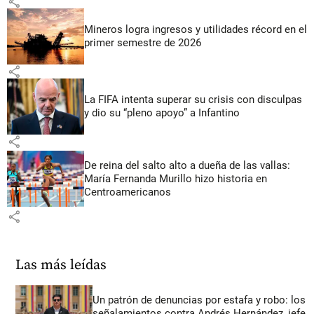
share
Mineros logra ingresos y utilidades récord en el
primer semestre de 2026
share
La FIFA intenta superar su crisis con disculpas
y dio su “pleno apoyo” a Infantino
share
De reina del salto alto a dueña de las vallas:
María Fernanda Murillo hizo historia en
Centroamericanos
share
Las más leídas
Un patrón de denuncias por estafa y robo: los
señalamientos contra Andrés Hernández, jefe