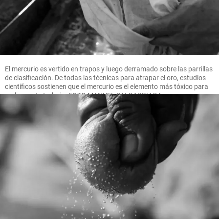
El mercurio es vertido en trapos y luego derramado sobre las parrillas
de clasificación. De todas las técnicas para atrapar el oro, estudios
científicos sostienen que el mercurio es el elemento más tóxico para
realizar este trabajo. FOTO MANUEL SALDARRIAGA