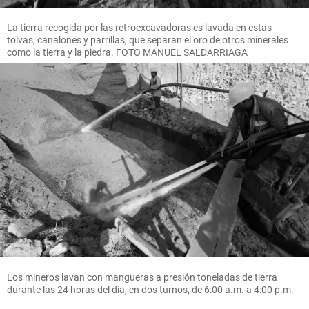
La tierra recogida por las retroexcavadoras es lavada en estas
tolvas, canalones y parrillas, que separan el oro de otros minerales
como la tierra y la piedra. FOTO MANUEL SALDARRIAGA
Los mineros lavan con mangueras a presión toneladas de tierra
durante las 24 horas del día, en dos turnos, de 6:00 a.m. a 4:00 p.m.