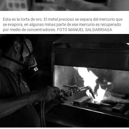
Esta es la torta de oro. El metal precioso se separa del mercurio que
se evapora, en algunas minas parte de ese mercurio es recuperado
por medio de concentradores. FOTO MANUEL SALDARRIAGA