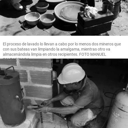
El proceso de lavado lo llevan a cabo por lo menos dos mineros que
con sus bateas van limpiando la amalgama, mientras otro va
almacenándola limpia en otros recipientes. FOTO MANUEL
SALDARRIAGA