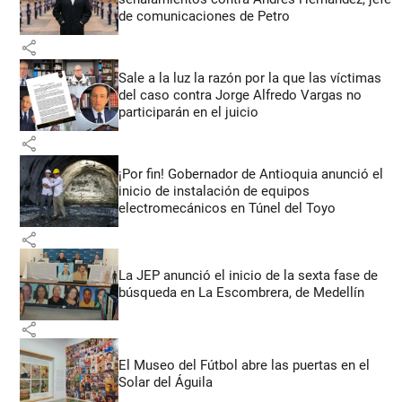
de comunicaciones de Petro
share
Sale a la luz la razón por la que las víctimas
del caso contra Jorge Alfredo Vargas no
participarán en el juicio
share
¡Por fin! Gobernador de Antioquia anunció el
inicio de instalación de equipos
electromecánicos en Túnel del Toyo
share
La JEP anunció el inicio de la sexta fase de
búsqueda en La Escombrera, de Medellín
share
El Museo del Fútbol abre las puertas en el
Solar del Águila