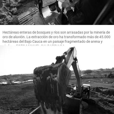
Hectáreas enteras de bosques y ríos son arrasadas por la minería de
oro de aluvión. La extracción de oro ha transformado más de 45.000
hectáreas del Bajo Cauca en un paisaje fragmentado de arena y
piedras. FOTO MANUEL SALDARRIAGA