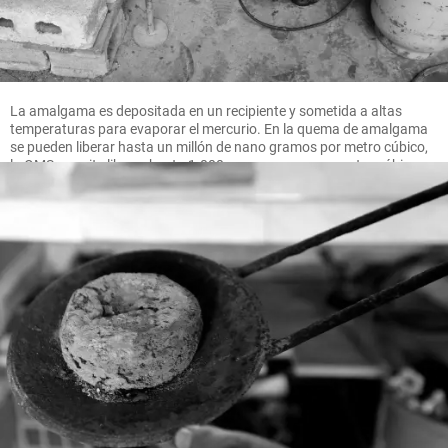
La amalgama es depositada en un recipiente y sometida a altas
temperaturas para evaporar el mercurio. En la quema de amalgama
se pueden liberar hasta un millón de nano gramos por metro cúbico,
la OMS permite liberar hasta 1.000 nano gramos por metro cúbico.
FOTO MANUEL SALDARRIAGA