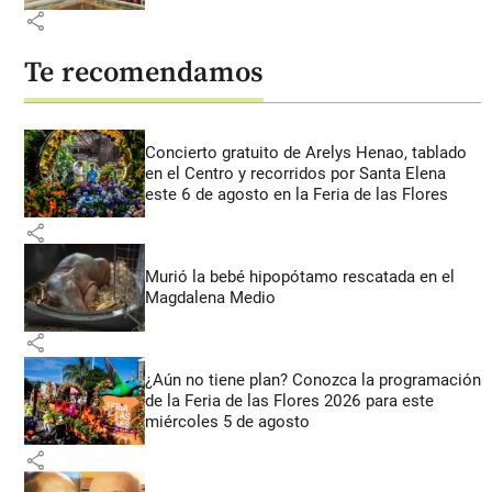
share
Te recomendamos
Concierto gratuito de Arelys Henao, tablado
en el Centro y recorridos por Santa Elena
este 6 de agosto en la Feria de las Flores
share
Murió la bebé hipopótamo rescatada en el
Magdalena Medio
share
¿Aún no tiene plan? Conozca la programación
de la Feria de las Flores 2026 para este
miércoles 5 de agosto
share