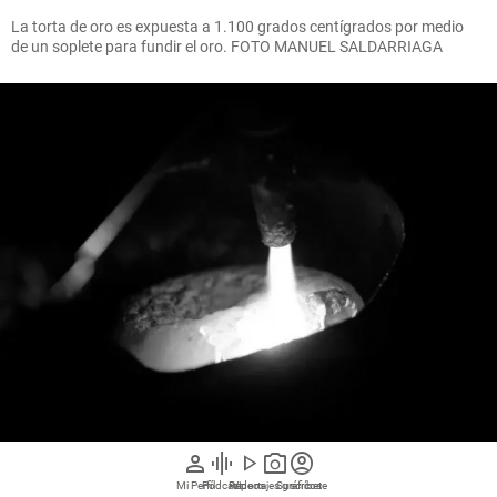
La torta de oro es expuesta a 1.100 grados centígrados por medio
de un soplete para fundir el oro. FOTO MANUEL SALDARRIAGA
person
graphic_eq
play_arrow
photo_camera
account_circle
En un proceso que se puede demorar de 15 a 20 minutos, el oro es
Mi Perfil
Pódcast
Reportajes gráficos
Videos
Suscríbete
sometido a altas temperaturas para lograr su purificación y formar