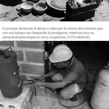
El proceso de lavado lo llevan a cabo por lo menos dos mineros que
con sus bateas van limpiando la amalgama, mientras otro va
almacenándola limpia en otros recipientes. FOTO MANUEL
SALDARRIAGA