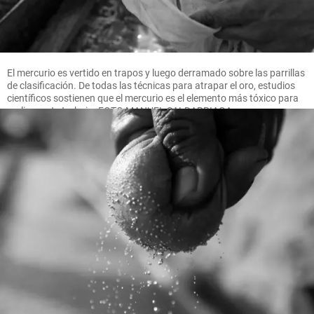
El mercurio es vertido en trapos y luego derramado sobre las parrillas
de clasificación. De todas las técnicas para atrapar el oro, estudios
científicos sostienen que el mercurio es el elemento más tóxico para
realizar este trabajo. FOTO MANUEL SALDARRIAGA