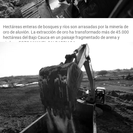
Hectáreas enteras de bosques y ríos son arrasadas por la minería de
oro de aluvión. La extracción de oro ha transformado más de 45.000
hectáreas del Bajo Cauca en un paisaje fragmentado de arena y
piedras. FOTO MANUEL SALDARRIAGA