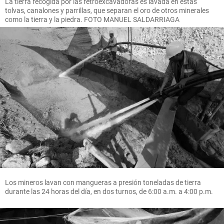
La tierra recogida por las retroexcavadoras es lavada en estas
tolvas, canalones y parrillas, que separan el oro de otros minerales
como la tierra y la piedra. FOTO MANUEL SALDARRIAGA
Los mineros lavan con mangueras a presión toneladas de tierra
durante las 24 horas del día, en dos turnos, de 6:00 a.m. a 4:00 p.m.