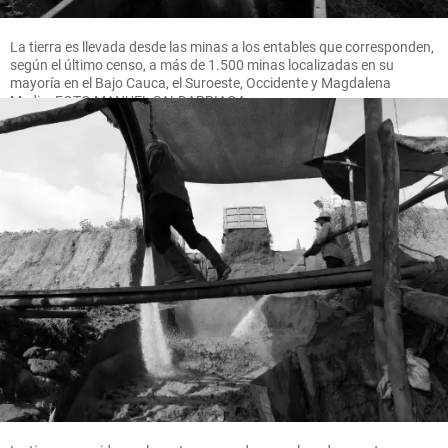
La tierra es llevada desde las minas a los entables que corresponden,
según el último censo, a más de 1.500 minas localizadas en su
mayoría en el Bajo Cauca, el Suroeste, Occidente y Magdalena
Medio. FOTO MANUEL SALDARRIAGA