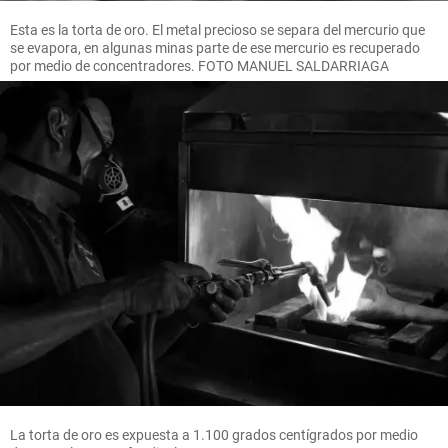
Esta es la torta de oro. El metal precioso se separa del mercurio que
se evapora, en algunas minas parte de ese mercurio es recuperado
por medio de concentradores. FOTO MANUEL SALDARRIAGA
La torta de oro es expuesta a 1.100 grados centígrados por medio