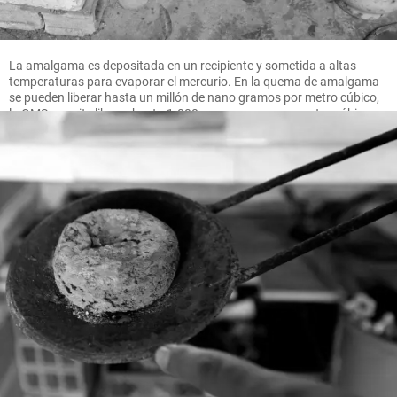
La amalgama es depositada en un recipiente y sometida a altas
temperaturas para evaporar el mercurio. En la quema de amalgama
se pueden liberar hasta un millón de nano gramos por metro cúbico,
la OMS permite liberar hasta 1.000 nano gramos por metro cúbico.
FOTO MANUEL SALDARRIAGA