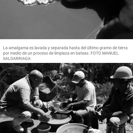
La amalgama es lavada y separada hasta del último gramo de tierra
por medio de un proceso de limpieza en bateas. FOTO MANUEL
SALDARRIAGA