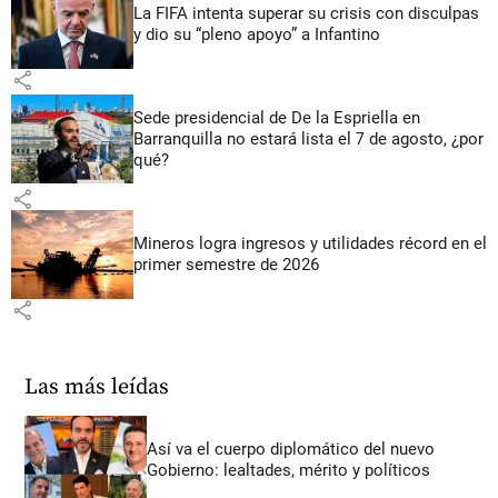
La FIFA intenta superar su crisis con disculpas
y dio su “pleno apoyo” a Infantino
share
Sede presidencial de De la Espriella en
Barranquilla no estará lista el 7 de agosto, ¿por
qué?
share
Mineros logra ingresos y utilidades récord en el
primer semestre de 2026
share
Las más leídas
Así va el cuerpo diplomático del nuevo
Gobierno: lealtades, mérito y políticos