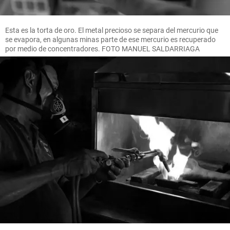
Esta es la torta de oro. El metal precioso se separa del mercurio que
se evapora, en algunas minas parte de ese mercurio es recuperado
por medio de concentradores. FOTO MANUEL SALDARRIAGA