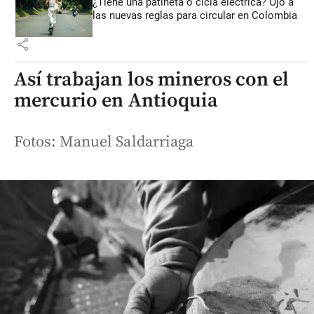
¿Tiene una patineta o cicla eléctrica? Ojo a
las nuevas reglas para circular en Colombia
share
Así trabajan los mineros con el
mercurio en Antioquia
Fotos: Manuel Saldarriaga