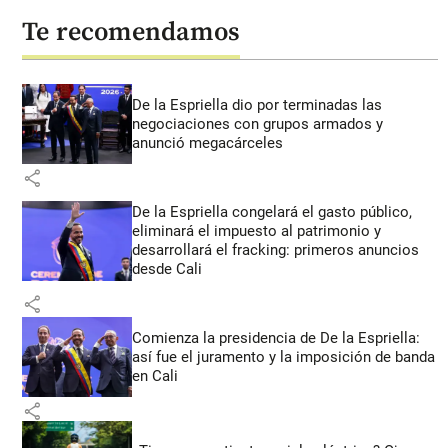
Te recomendamos
De la Espriella dio por terminadas las
negociaciones con grupos armados y
anunció megacárceles
share
De la Espriella congelará el gasto público,
eliminará el impuesto al patrimonio y
desarrollará el fracking: primeros anuncios
desde Cali
share
Comienza la presidencia de De la Espriella:
así fue el juramento y la imposición de banda
en Cali
share