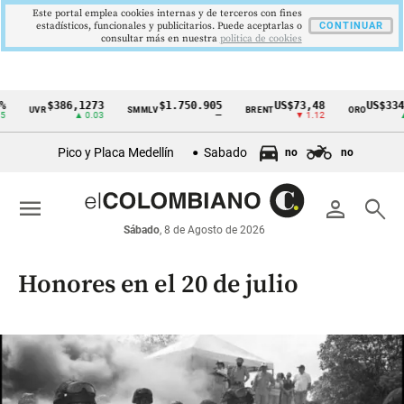
Este portal emplea cookies internas y de terceros con fines
estadísticos, funcionales y publicitarios. Puede aceptarlas o
CONTINUAR
consultar más en nuestra
politica de cookies
$386,1273
$1.750.905
US$73,48
US$3342,60
SMMLV
BRENT
ORO
Cintillo
▲ 0.03
—
▼ 1.12
▲ 8.20
de
Pico y Placa Medellín
Sabado
no
no
indicadores
económicos
menu
person
search
Colombia
Sábado
, 8 de Agosto de 2026
Honores en el 20 de julio