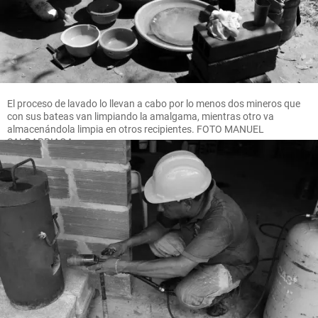
El proceso de lavado lo llevan a cabo por lo menos dos mineros que
con sus bateas van limpiando la amalgama, mientras otro va
almacenándola limpia en otros recipientes. FOTO MANUEL
SALDARRIAGA