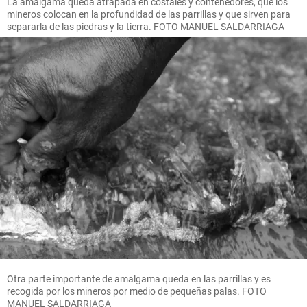
La amalgama queda atrapada en costales y contenedores, que los
mineros colocan en la profundidad de las parrillas y que sirven para
separarla de las piedras y la tierra. FOTO MANUEL SALDARRIAGA
Otra parte importante de amalgama queda en las parrillas y es
recogida por los mineros por medio de pequeñas palas. FOTO
MANUEL SALDARRIAGA