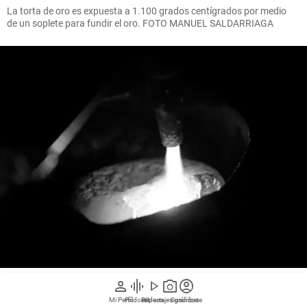
La torta de oro es expuesta a 1.100 grados centígrados por medio
de un soplete para fundir el oro. FOTO MANUEL SALDARRIAGA
person
graphic_eq
play_arrow
photo_camera
account_circle
En un proceso que se puede demorar de 15 a 20 minutos, el oro es
sometido a altas temperaturas para lograr su purificación y formar
Mi Perfil
Pódcast
Reportajes gráficos
Videos
Suscríbete