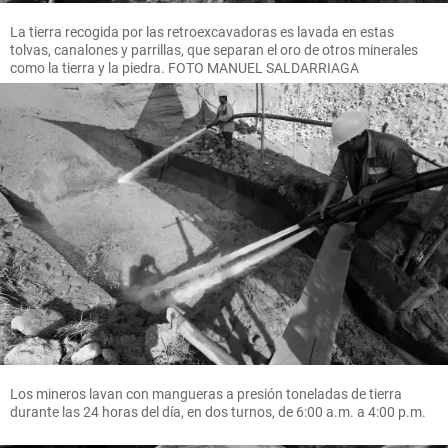
La tierra recogida por las retroexcavadoras es lavada en estas
tolvas, canalones y parrillas, que separan el oro de otros minerales
como la tierra y la piedra. FOTO MANUEL SALDARRIAGA
Los mineros lavan con mangueras a presión toneladas de tierra
durante las 24 horas del día, en dos turnos, de 6:00 a.m. a 4:00 p.m.