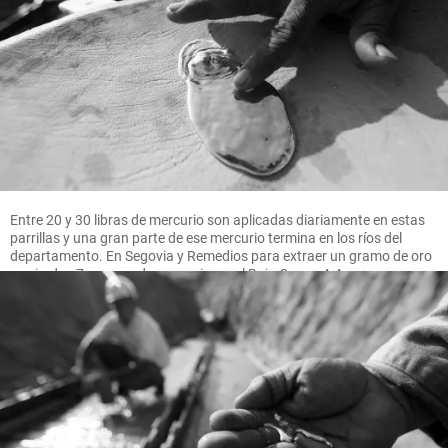
Entre 20 y 30 libras de mercurio son aplicadas diariamente en estas
parrillas y una gran parte de ese mercurio termina en los ríos del
departamento. En Segovia y Remedios para extraer un gramo de oro
se pierden 7 gramos de mercurio, en el Bajo Cauca 4.4 gramos.
FOTO MANUEL SALDARRIAGA