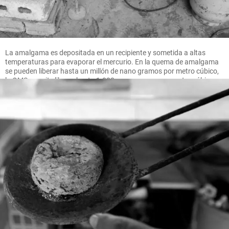
La amalgama es depositada en un recipiente y sometida a altas
temperaturas para evaporar el mercurio. En la quema de amalgama
se pueden liberar hasta un millón de nano gramos por metro cúbico,
la OMS permite liberar hasta 1.000 nano gramos por metro cúbico.
FOTO MANUEL SALDARRIAGA