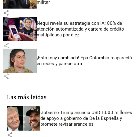
militar
share
Nequi revela su estrategia con IA: 80% de
atención automatizada y cartera de crédito
multiplicada por diez
share
¡Está muy cambiada! Epa Colombia reapareció
en redes y parece otra
share
Las más leídas
Gobierno Trump anuncia USD 1.000 millones
de apoyo a gobierno de De la Espriella y
promete revisar aranceles
share