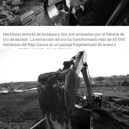
Hectáreas enteras de bosques y ríos son arrasadas por la minería de
oro de aluvión. La extracción de oro ha transformado más de 45.000
hectáreas del Bajo Cauca en un paisaje fragmentado de arena y
piedras. FOTO MANUEL SALDARRIAGA