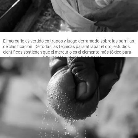
El mercurio es vertido en trapos y luego derramado sobre las parrillas
de clasificación. De todas las técnicas para atrapar el oro, estudios
científicos sostienen que el mercurio es el elemento más tóxico para
realizar este trabajo. FOTO MANUEL SALDARRIAGA