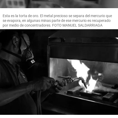
Esta es la torta de oro. El metal precioso se separa del mercurio que
se evapora, en algunas minas parte de ese mercurio es recuperado
por medio de concentradores. FOTO MANUEL SALDARRIAGA