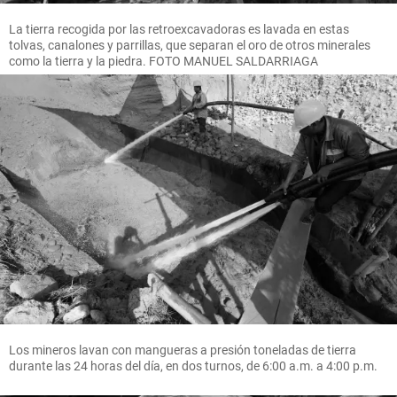
La tierra recogida por las retroexcavadoras es lavada en estas
tolvas, canalones y parrillas, que separan el oro de otros minerales
como la tierra y la piedra. FOTO MANUEL SALDARRIAGA
Los mineros lavan con mangueras a presión toneladas de tierra
durante las 24 horas del día, en dos turnos, de 6:00 a.m. a 4:00 p.m.