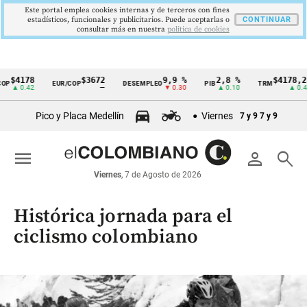
Este portal emplea cookies internas y de terceros con fines
estadísticos, funcionales y publicitarios. Puede aceptarlas o
CONTINUAR
consultar más en nuestra
politica de cookies
$3672
9,9 %
2,8 %
$4178,23
5
EUR/COP
DESEMPLEO
PIB
TRM
IPC
Cintillo
—
▼ 0.30
▲ 0.10
▲ 0.42
de
Pico y Placa Medellín
Viernes
7 y 9
7 y 9
indicadores
económicos
menu
person
search
Colombia
Viernes
, 7 de Agosto de 2026
Histórica jornada para el
ciclismo colombiano