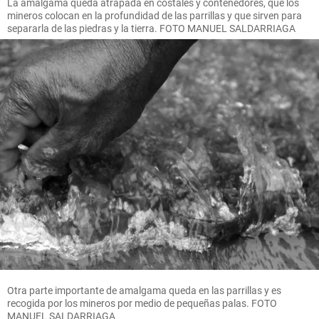
La amalgama queda atrapada en costales y contenedores, que los
mineros colocan en la profundidad de las parrillas y que sirven para
separarla de las piedras y la tierra. FOTO MANUEL SALDARRIAGA
Otra parte importante de amalgama queda en las parrillas y es
recogida por los mineros por medio de pequeñas palas. FOTO
MANUEL SALDARRIAGA