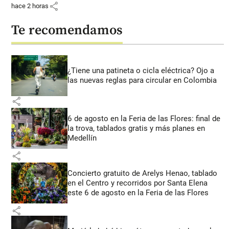
share
hace 2 horas
Te recomendamos
¿Tiene una patineta o cicla eléctrica? Ojo a
las nuevas reglas para circular en Colombia
share
6 de agosto en la Feria de las Flores: final de
la trova, tablados gratis y más planes en
Medellín
share
Concierto gratuito de Arelys Henao, tablado
en el Centro y recorridos por Santa Elena
este 6 de agosto en la Feria de las Flores
share