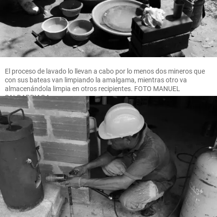
El proceso de lavado lo llevan a cabo por lo menos dos mineros que
con sus bateas van limpiando la amalgama, mientras otro va
almacenándola limpia en otros recipientes. FOTO MANUEL
SALDARRIAGA