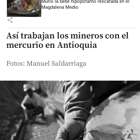
Murió la bebé hipopótamo rescatada en el
Magdalena Medio
share
Así trabajan los mineros con el
mercurio en Antioquia
Fotos: Manuel Saldarriaga