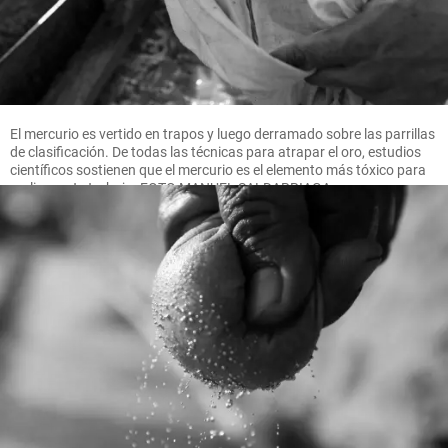
El mercurio es vertido en trapos y luego derramado sobre las parrillas
de clasificación. De todas las técnicas para atrapar el oro, estudios
científicos sostienen que el mercurio es el elemento más tóxico para
realizar este trabajo. FOTO MANUEL SALDARRIAGA