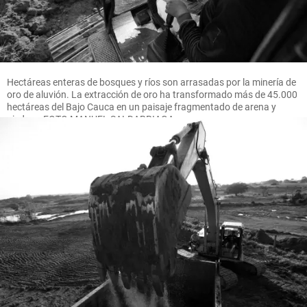
Hectáreas enteras de bosques y ríos son arrasadas por la minería de
oro de aluvión. La extracción de oro ha transformado más de 45.000
hectáreas del Bajo Cauca en un paisaje fragmentado de arena y
piedras. FOTO MANUEL SALDARRIAGA