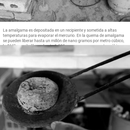
La amalgama es depositada en un recipiente y sometida a altas
temperaturas para evaporar el mercurio. En la quema de amalgama
se pueden liberar hasta un millón de nano gramos por metro cúbico,
la OMS permite liberar hasta 1.000 nano gramos por metro cúbico.
FOTO MANUEL SALDARRIAGA