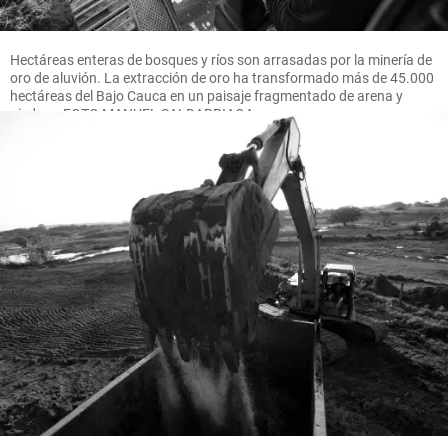
Hectáreas enteras de bosques y ríos son arrasadas por la minería de
oro de aluvión. La extracción de oro ha transformado más de 45.000
hectáreas del Bajo Cauca en un paisaje fragmentado de arena y
piedras. FOTO MANUEL SALDARRIAGA