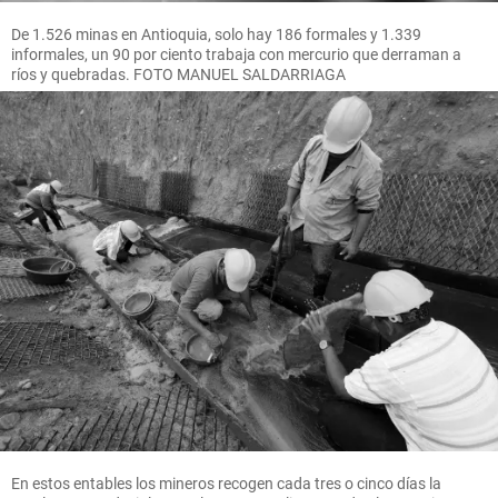
De 1.526 minas en Antioquia, solo hay 186 formales y 1.339
informales, un 90 por ciento trabaja con mercurio que derraman a
ríos y quebradas. FOTO MANUEL SALDARRIAGA
En estos entables los mineros recogen cada tres o cinco días la