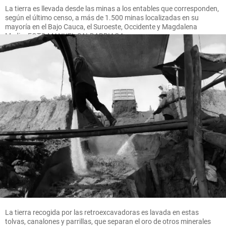
La tierra es llevada desde las minas a los entables que corresponden,
según el último censo, a más de 1.500 minas localizadas en su
mayoría en el Bajo Cauca, el Suroeste, Occidente y Magdalena
Medio. FOTO MANUEL SALDARRIAGA
La tierra recogida por las retroexcavadoras es lavada en estas
tolvas, canalones y parrillas, que separan el oro de otros minerales