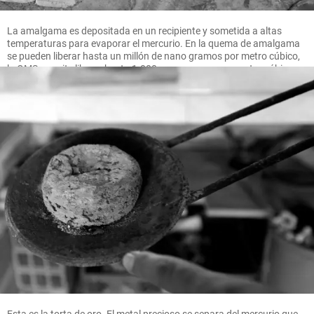
La amalgama es depositada en un recipiente y sometida a altas
temperaturas para evaporar el mercurio. En la quema de amalgama
se pueden liberar hasta un millón de nano gramos por metro cúbico,
la OMS permite liberar hasta 1.000 nano gramos por metro cúbico.
FOTO MANUEL SALDARRIAGA