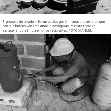
El proceso de lavado lo llevan a cabo por lo menos dos mineros que
con sus bateas van limpiando la amalgama, mientras otro va
almacenándola limpia en otros recipientes. FOTO MANUEL
SALDARRIAGA