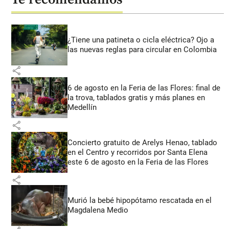
¿Tiene una patineta o cicla eléctrica? Ojo a
las nuevas reglas para circular en Colombia
share
6 de agosto en la Feria de las Flores: final de
la trova, tablados gratis y más planes en
Medellín
share
Concierto gratuito de Arelys Henao, tablado
en el Centro y recorridos por Santa Elena
este 6 de agosto en la Feria de las Flores
share
Murió la bebé hipopótamo rescatada en el
Magdalena Medio