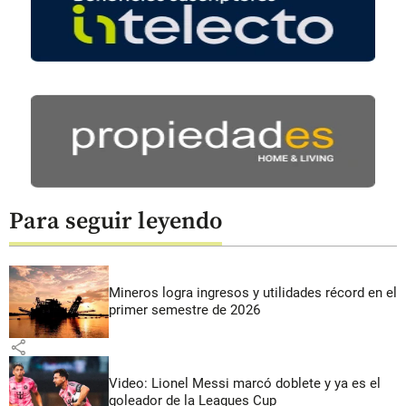
Para seguir leyendo
Mineros logra ingresos y utilidades récord en el
primer semestre de 2026
share
Video: Lionel Messi marcó doblete y ya es el
goleador de la Leagues Cup