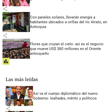
share
Con paneles solares, llevarán energía a
habitantes ubicados a orillas del río Atrato, en
Antioquia
share
Flores que cruzan el cielo: así es el negocio
que mueve US$ 380 millones en el Oriente
antioqueño
share
Las más leídas
Así va el cuerpo diplomático del nuevo
Gobierno: lealtades, mérito y políticos
share