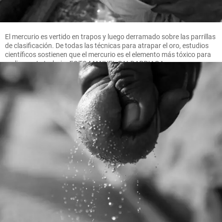
El mercurio es vertido en trapos y luego derramado sobre las parrillas
de clasificación. De todas las técnicas para atrapar el oro, estudios
científicos sostienen que el mercurio es el elemento más tóxico para
realizar este trabajo. FOTO MANUEL SALDARRIAGA