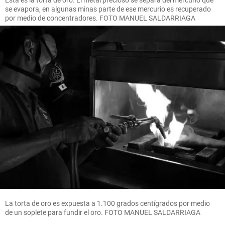
Esta es la torta de oro. El metal precioso se separa del mercurio que
se evapora, en algunas minas parte de ese mercurio es recuperado
por medio de concentradores. FOTO MANUEL SALDARRIAGA
La torta de oro es expuesta a 1.100 grados centígrados por medio
de un soplete para fundir el oro. FOTO MANUEL SALDARRIAGA