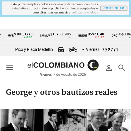
Este portal emplea cookies internas y de terceros con fines
estadísticos, funcionales y publicitarios. Puede aceptarlas o
CONTINUAR
consultar más en nuestra
politica de cookies
$386,1273
$1.750.905
US$73,48
US$3342,60
SMMLV
BRENT
ORO
Cintillo
▲ 0.03
—
▼ 1.12
▲ 8.20
de
Pico y Placa Medellín
Viernes
7 y 9
7 y 9
indicadores
económicos
menu
person
search
Colombia
Viernes
, 7 de Agosto de 2026
George y otros bautizos reales