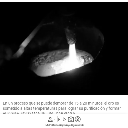
En un proceso que se puede demorar de 15 a 20 minutos, el oro es
sometido a altas temperaturas para lograr su purificación y formar
el lingote. FOTO MANUEL SALDARRIAGA
person
graphic_eq
play_arrow
photo_camera
account_circle
Mi Perfil
Pódcast
Reportajes gráficos
Videos
Suscríbete