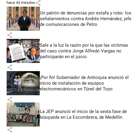
share
hace 43 minutos
Un patrón de denuncias por estafa y robo: los
señalamientos contra Andrés Hernández, jefe
de comunicaciones de Petro
share
Sale a la luz la razón por la que las víctimas
del caso contra Jorge Alfredo Vargas no
participarán en el juicio
share
¡Por fin! Gobernador de Antioquia anunció el
inicio de instalación de equipos
electromecánicos en Túnel del Toyo
share
La JEP anunció el inicio de la sexta fase de
búsqueda en La Escombrera, de Medellín
share