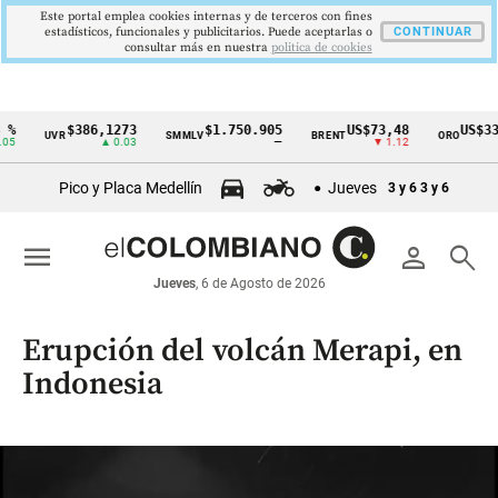
Este portal emplea cookies internas y de terceros con fines
estadísticos, funcionales y publicitarios. Puede aceptarlas o
CONTINUAR
consultar más en nuestra
politica de cookies
$386,1273
$1.750.905
US$73,48
US$3342,60
VR
SMMLV
BRENT
ORO
Cintillo
▲ 0.03
—
▼ 1.12
▲ 8.20
de
Pico y Placa Medellín
Jueves
3 y 6
3 y 6
indicadores
económicos
menu
person
search
Colombia
Jueves
, 6 de Agosto de 2026
Erupción del volcán Merapi, en
Indonesia