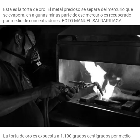
Esta es la torta de oro. El metal precioso se separa del mercurio que
se evapora, en algunas minas parte de ese mercurio es recuperado
por medio de concentradores. FOTO MANUEL SALDARRIAGA
La torta de oro es expuesta a 1.100 grados centígrados por medio