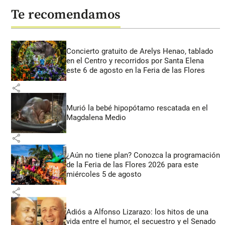
Te recomendamos
Concierto gratuito de Arelys Henao, tablado
en el Centro y recorridos por Santa Elena
este 6 de agosto en la Feria de las Flores
share
Murió la bebé hipopótamo rescatada en el
Magdalena Medio
share
¿Aún no tiene plan? Conozca la programación
de la Feria de las Flores 2026 para este
miércoles 5 de agosto
share
Adiós a Alfonso Lizarazo: los hitos de una
vida entre el humor, el secuestro y el Senado