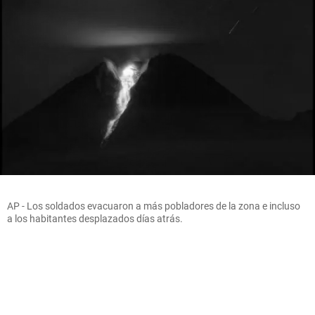
AP - Los soldados evacuaron a más pobladores de la zona e incluso
a los habitantes desplazados días atrás.