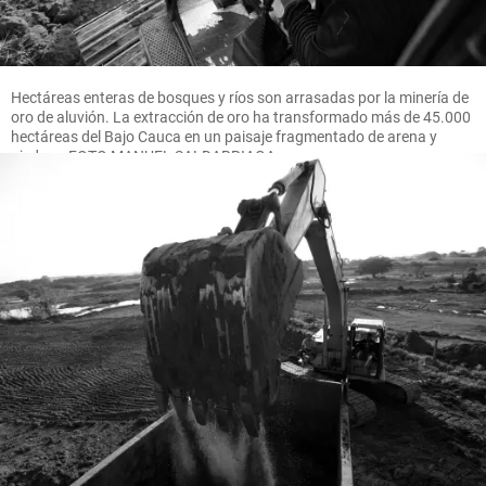
Hectáreas enteras de bosques y ríos son arrasadas por la minería de
oro de aluvión. La extracción de oro ha transformado más de 45.000
hectáreas del Bajo Cauca en un paisaje fragmentado de arena y
piedras. FOTO MANUEL SALDARRIAGA