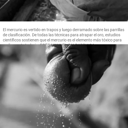
El mercurio es vertido en trapos y luego derramado sobre las parrillas
de clasificación. De todas las técnicas para atrapar el oro, estudios
científicos sostienen que el mercurio es el elemento más tóxico para
realizar este trabajo. FOTO MANUEL SALDARRIAGA