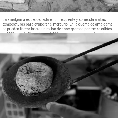
La amalgama es depositada en un recipiente y sometida a altas
temperaturas para evaporar el mercurio. En la quema de amalgama
se pueden liberar hasta un millón de nano gramos por metro cúbico,
la OMS permite liberar hasta 1.000 nano gramos por metro cúbico.
FOTO MANUEL SALDARRIAGA