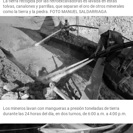
La tierra recogida por las retroexcavadoras es lavada en estas
tolvas, canalones y parrillas, que separan el oro de otros minerales
como la tierra y la piedra. FOTO MANUEL SALDARRIAGA
Los mineros lavan con mangueras a presión toneladas de tierra
durante las 24 horas del día, en dos turnos, de 6:00 a.m. a 4:00 p.m.