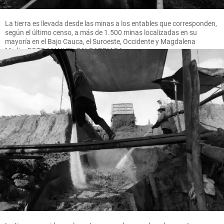
La tierra es llevada desde las minas a los entables que corresponden,
según el último censo, a más de 1.500 minas localizadas en su
mayoría en el Bajo Cauca, el Suroeste, Occidente y Magdalena
Medio. FOTO MANUEL SALDARRIAGA