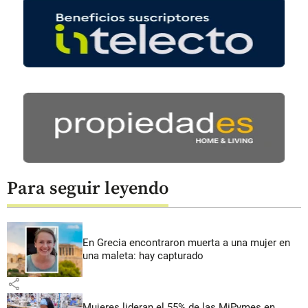
Para seguir leyendo
En Grecia encontraron muerta a una mujer en
una maleta: hay capturado
share
Mujeres lideran el 55% de las MiPymes en