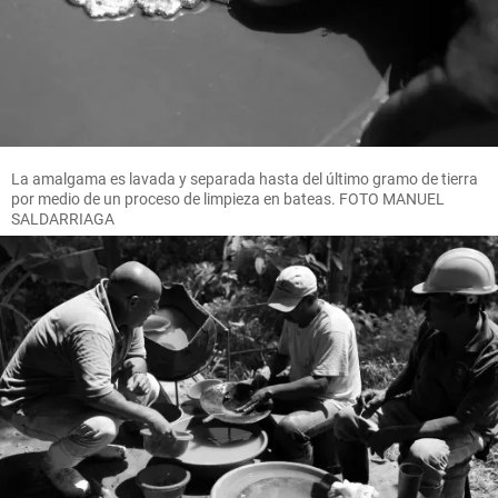
La amalgama es lavada y separada hasta del último gramo de tierra
por medio de un proceso de limpieza en bateas. FOTO MANUEL
SALDARRIAGA