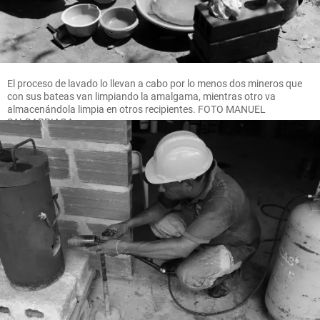
El proceso de lavado lo llevan a cabo por lo menos dos mineros que
con sus bateas van limpiando la amalgama, mientras otro va
almacenándola limpia en otros recipientes. FOTO MANUEL
SALDARRIAGA