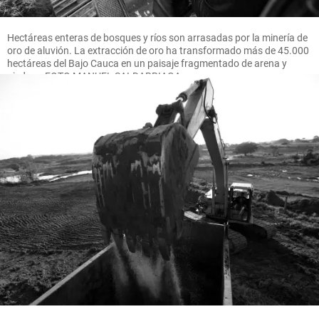
Hectáreas enteras de bosques y ríos son arrasadas por la minería de
oro de aluvión. La extracción de oro ha transformado más de 45.000
hectáreas del Bajo Cauca en un paisaje fragmentado de arena y
piedras. FOTO MANUEL SALDARRIAGA