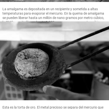
La amalgama es depositada en un recipiente y sometida a altas
temperaturas para evaporar el mercurio. En la quema de amalgama
se pueden liberar hasta un millón de nano gramos por metro cúbico,
la OMS permite liberar hasta 1.000 nano gramos por metro cúbico.
FOTO MANUEL SALDARRIAGA
Esta es la torta de oro. El metal precioso se separa del mercurio que