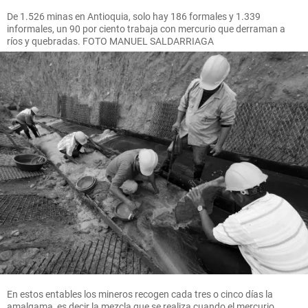
De 1.526 minas en Antioquia, solo hay 186 formales y 1.339
informales, un 90 por ciento trabaja con mercurio que derraman a
ríos y quebradas. FOTO MANUEL SALDARRIAGA
En estos entables los mineros recogen cada tres o cinco días la
amalgama, es decir la mezcla que se realiza cuando el mercurio