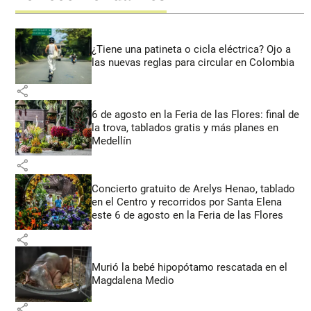
¿Tiene una patineta o cicla eléctrica? Ojo a
las nuevas reglas para circular en Colombia
share
6 de agosto en la Feria de las Flores: final de
la trova, tablados gratis y más planes en
Medellín
share
Concierto gratuito de Arelys Henao, tablado
en el Centro y recorridos por Santa Elena
este 6 de agosto en la Feria de las Flores
share
Murió la bebé hipopótamo rescatada en el
Magdalena Medio
share