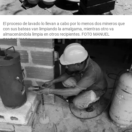
El proceso de lavado lo llevan a cabo por lo menos dos mineros que
con sus bateas van limpiando la amalgama, mientras otro va
almacenándola limpia en otros recipientes. FOTO MANUEL
SALDARRIAGA