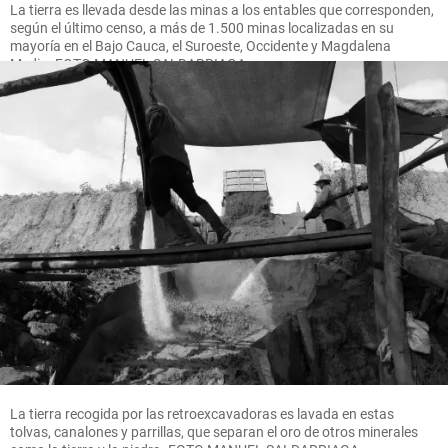
La tierra es llevada desde las minas a los entables que corresponden,
según el último censo, a más de 1.500 minas localizadas en su
mayoría en el Bajo Cauca, el Suroeste, Occidente y Magdalena
Medio. FOTO MANUEL SALDARRIAGA
La tierra recogida por las retroexcavadoras es lavada en estas
tolvas, canalones y parrillas, que separan el oro de otros minerales