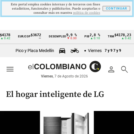
Este portal emplea cookies internas y de terceros con fines
estadísticos, funcionales y publicitarios. Puede aceptarlas o
CONTINUAR
consultar más en nuestra
politica de cookies
$3672
9,9 %
2,8 %
$4178,23
5,8
EUR/COP
DESEMPLEO
PIB
TRM
IPC
Cintillo
—
▼ 0.30
▲ 0.10
▲ 0.42
▼ 
de
Pico y Placa Medellín
Viernes
7 y 9
7 y 9
indicadores
económicos
menu
person
search
Colombia
Viernes
, 7 de Agosto de 2026
El hogar inteligente de LG