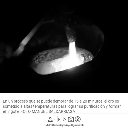
En un proceso que se puede demorar de 15 a 20 minutos, el oro es
sometido a altas temperaturas para lograr su purificación y formar
el lingote. FOTO MANUEL SALDARRIAGA
person
graphic_eq
play_arrow
photo_camera
account_circle
Mi Perfil
Pódcast
Reportajes gráficos
Videos
Suscríbete