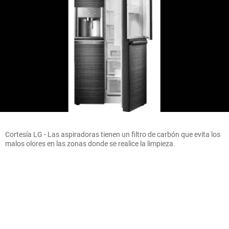
Cortesía LG - Las aspiradoras tienen un filtro de carbón que evita los
malos olores en las zonas donde se realice la limpieza.