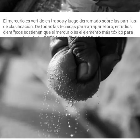
El mercurio es vertido en trapos y luego derramado sobre las parrillas
de clasificación. De todas las técnicas para atrapar el oro, estudios
científicos sostienen que el mercurio es el elemento más tóxico para
realizar este trabajo. FOTO MANUEL SALDARRIAGA