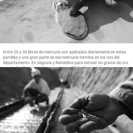
Entre 20 y 30 libras de mercurio son aplicadas diariamente en estas
parrillas y una gran parte de ese mercurio termina en los ríos del
departamento. En Segovia y Remedios para extraer un gramo de oro
se pierden 7 gramos de mercurio, en el Bajo Cauca 4.4 gramos.
FOTO MANUEL SALDARRIAGA