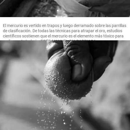
El mercurio es vertido en trapos y luego derramado sobre las parrillas
de clasificación. De todas las técnicas para atrapar el oro, estudios
científicos sostienen que el mercurio es el elemento más tóxico para
realizar este trabajo. FOTO MANUEL SALDARRIAGA