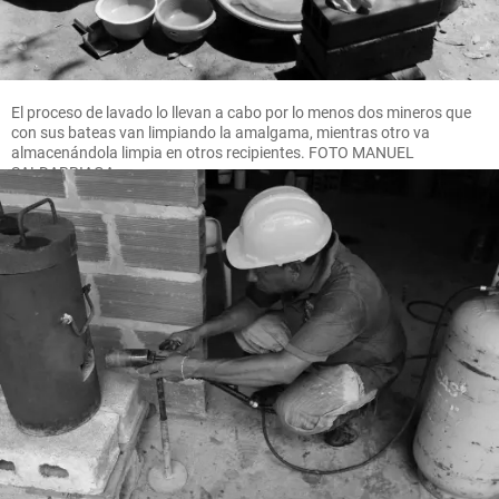
El proceso de lavado lo llevan a cabo por lo menos dos mineros que
con sus bateas van limpiando la amalgama, mientras otro va
almacenándola limpia en otros recipientes. FOTO MANUEL
SALDARRIAGA