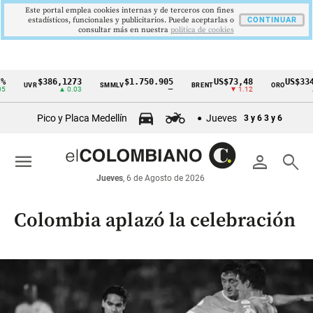
Este portal emplea cookies internas y de terceros con fines
estadísticos, funcionales y publicitarios. Puede aceptarlas o
CONTINUAR
consultar más en nuestra
politica de cookies
$386,1273
$1.750.905
US$73,48
US$3342,60
SMMLV
BRENT
ORO
Cintillo
▲ 0.03
—
▼ 1.12
▲ 8.20
de
Pico y Placa Medellín
Jueves
3 y 6
3 y 6
indicadores
económicos
menu
person
search
Colombia
Jueves
, 6 de Agosto de 2026
Colombia aplazó la celebración