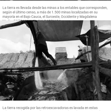
La tierra es llevada desde las minas a los entables que corresponden,
según el último censo, a más de 1.500 minas localizadas en su
mayoría en el Bajo Cauca, el Suroeste, Occidente y Magdalena
Medio. FOTO MANUEL SALDARRIAGA
La tierra recogida por las retroexcavadoras es lavada en estas