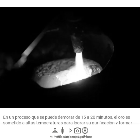
En un proceso que se puede demorar de 15 a 20 minutos, el oro es
sometido a altas temperaturas para lograr su purificación y formar
el lingote. FOTO MANUEL SALDARRIAGA
person
graphic_eq
play_arrow
photo_camera
account_circle
Mi Perfil
Pódcast
Reportajes gráficos
Videos
Suscríbete