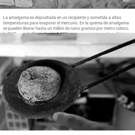
La amalgama es depositada en un recipiente y sometida a altas
temperaturas para evaporar el mercurio. En la quema de amalgama
se pueden liberar hasta un millón de nano gramos por metro cúbico,
la OMS permite liberar hasta 1.000 nano gramos por metro cúbico.
FOTO MANUEL SALDARRIAGA