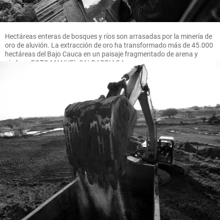
Hectáreas enteras de bosques y ríos son arrasadas por la minería de
oro de aluvión. La extracción de oro ha transformado más de 45.000
hectáreas del Bajo Cauca en un paisaje fragmentado de arena y
piedras. FOTO MANUEL SALDARRIAGA