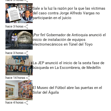
Sale a la luz la razón por la que las víctimas
del caso contra Jorge Alfredo Vargas no
participarán en el juicio
share
hace 3 horas
¡Por fin! Gobernador de Antioquia anunció el
inicio de instalación de equipos
electromecánicos en Túnel del Toyo
share
hace 3 horas
La JEP anunció el inicio de la sexta fase de
búsqueda en La Escombrera, de Medellín
share
hace 14 horas
El Museo del Fútbol abre las puertas en el
Solar del Águila
share
hace 4 horas