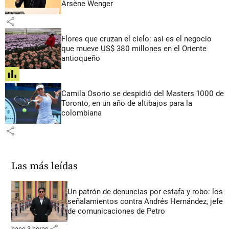
Arsène Wenger
share
Flores que cruzan el cielo: así es el negocio
que mueve US$ 380 millones en el Oriente
antioqueño
share
Camila Osorio se despidió del Masters 1000 de
Toronto, en un año de altibajos para la
colombiana
share
Las más leídas
Un patrón de denuncias por estafa y robo: los
señalamientos contra Andrés Hernández, jefe
de comunicaciones de Petro
share
hace 3 horas