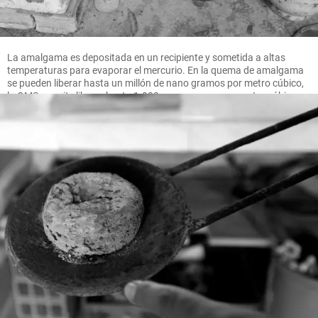
La amalgama es depositada en un recipiente y sometida a altas
temperaturas para evaporar el mercurio. En la quema de amalgama
se pueden liberar hasta un millón de nano gramos por metro cúbico,
la OMS permite liberar hasta 1.000 nano gramos por metro cúbico.
FOTO MANUEL SALDARRIAGA