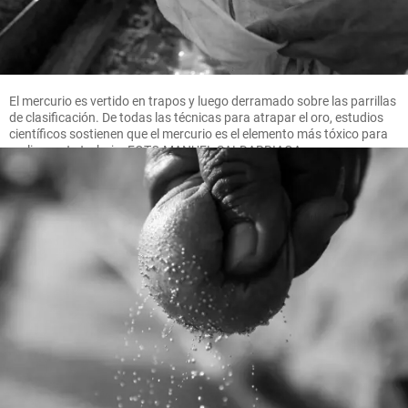
El mercurio es vertido en trapos y luego derramado sobre las parrillas
de clasificación. De todas las técnicas para atrapar el oro, estudios
científicos sostienen que el mercurio es el elemento más tóxico para
realizar este trabajo. FOTO MANUEL SALDARRIAGA