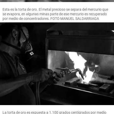
Esta es la torta de oro. El metal precioso se separa del mercurio que
se evapora, en algunas minas parte de ese mercurio es recuperado
por medio de concentradores. FOTO MANUEL SALDARRIAGA
La torta de oro es expuesta a 1.100 grados centígrados por medio