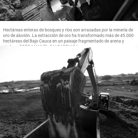
Hectáreas enteras de bosques y ríos son arrasadas por la minería de
oro de aluvión. La extracción de oro ha transformado más de 45.000
hectáreas del Bajo Cauca en un paisaje fragmentado de arena y
piedras. FOTO MANUEL SALDARRIAGA