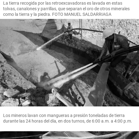
La tierra recogida por las retroexcavadoras es lavada en estas
tolvas, canalones y parrillas, que separan el oro de otros minerales
como la tierra y la piedra. FOTO MANUEL SALDARRIAGA
Los mineros lavan con mangueras a presión toneladas de tierra
durante las 24 horas del día, en dos turnos, de 6:00 a.m. a 4:00 p.m.