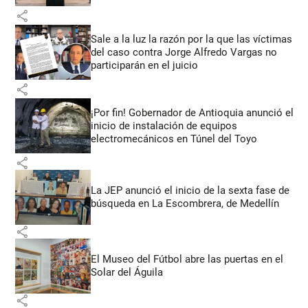
share
Sale a la luz la razón por la que las víctimas
del caso contra Jorge Alfredo Vargas no
participarán en el juicio
share
¡Por fin! Gobernador de Antioquia anunció el
inicio de instalación de equipos
electromecánicos en Túnel del Toyo
share
La JEP anunció el inicio de la sexta fase de
búsqueda en La Escombrera, de Medellín
share
El Museo del Fútbol abre las puertas en el
Solar del Águila
share