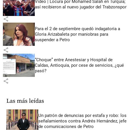
Video | Locura por Mohamed Salah en Turquía;
así recibieron al nuevo jugador del Trabzonspor
share
Para el 2 de septiembre quedó indagatoria a
Gloria Arizabaleta por maniobras para
suspender a Petro
share
“Choque” entre Anestesiar y Hospital de
Caldas, Antioquia, por cese de servicios, ¿qué
pasó?
share
Las más leídas
Un patrón de denuncias por estafa y robo: los
señalamientos contra Andrés Hernández, jefe
de comunicaciones de Petro