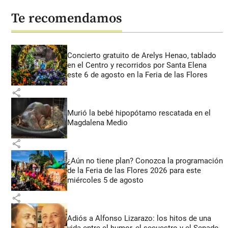
Te recomendamos
Concierto gratuito de Arelys Henao, tablado
en el Centro y recorridos por Santa Elena
este 6 de agosto en la Feria de las Flores
share
Murió la bebé hipopótamo rescatada en el
Magdalena Medio
share
¿Aún no tiene plan? Conozca la programación
de la Feria de las Flores 2026 para este
miércoles 5 de agosto
share
Adiós a Alfonso Lizarazo: los hitos de una
vida entre el humor, el secuestro y el Senado