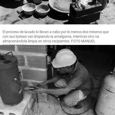
El proceso de lavado lo llevan a cabo por lo menos dos mineros que
con sus bateas van limpiando la amalgama, mientras otro va
almacenándola limpia en otros recipientes. FOTO MANUEL
SALDARRIAGA