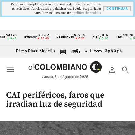
Este portal emplea cookies internas y de terceros con fines
estadísticos, funcionales y publicitarios. Puede aceptarlas o
CONTINUAR
consultar más en nuestra
politica de cookies
8
$3672
9,9 %
2,8 %
$4178,23
EUR/COP
DESEMPLEO
PIB
TRM
IP
Cintillo
2
▼ 25.00
▼ 0.30
▲ 0.10
▲ 0.42
de
Pico y Placa Medellín
Jueves
3 y 6
3 y 6
indicadores
económicos
menu
person
search
Colombia
Jueves
, 6 de Agosto de 2026
CAI periféricos, faros que
irradian luz de seguridad