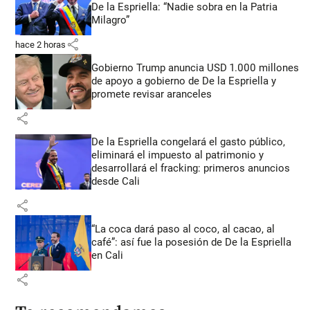
De la Espriella: “Nadie sobra en la Patria
Milagro”
share
hace 2 horas
Gobierno Trump anuncia USD 1.000 millones
de apoyo a gobierno de De la Espriella y
promete revisar aranceles
share
De la Espriella congelará el gasto público,
eliminará el impuesto al patrimonio y
desarrollará el fracking: primeros anuncios
desde Cali
share
“La coca dará paso al coco, al cacao, al
café”: así fue la posesión de De la Espriella
en Cali
share