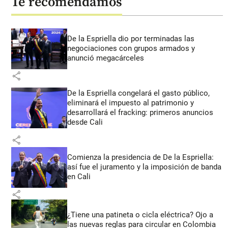
Te recomendamos
De la Espriella dio por terminadas las
negociaciones con grupos armados y
anunció megacárceles
share
De la Espriella congelará el gasto público,
eliminará el impuesto al patrimonio y
desarrollará el fracking: primeros anuncios
desde Cali
share
Comienza la presidencia de De la Espriella:
así fue el juramento y la imposición de banda
en Cali
share
¿Tiene una patineta o cicla eléctrica? Ojo a
las nuevas reglas para circular en Colombia