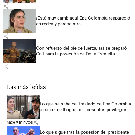
share
¡Está muy cambiada! Epa Colombia reapareció
en redes y parece otra
share
Con refuerzo del pie de fuerza, así se preparó
Cali para la posesión de De la Espriella
share
Las más leídas
Lo que se sabe del traslado de Epa Colombia
a cárcel de Ibagué por presuntos privilegios
share
hace 9 minutos
Lo que sigue tras la posesión del presidente