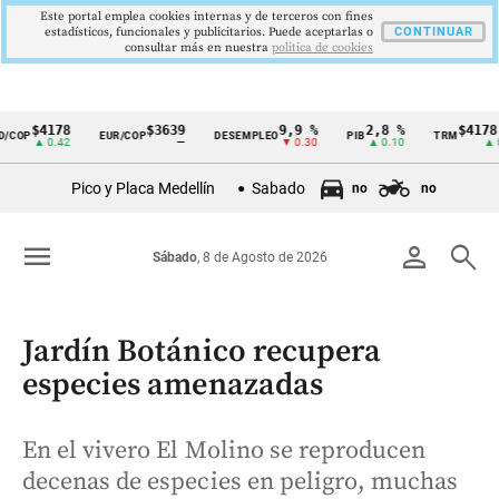
Este portal emplea cookies internas y de terceros con fines
estadísticos, funcionales y publicitarios. Puede aceptarlas o
CONTINUAR
consultar más en nuestra
politica de cookies
$4178
$3639
9,9 %
2,8 %
$4178,2
COP
EUR/COP
DESEMPLEO
PIB
TRM
Cintillo
▲ 0.42
—
▼ 0.30
▲ 0.10
▲ 0.4
de
Pico y Placa Medellín
Sabado
no
no
indicadores
económicos
menu
person
search
Sábado
, 8 de Agosto de 2026
Colombia
Jardín Botánico recupera
especies amenazadas
En el vivero El Molino se reproducen
decenas de especies en peligro, muchas