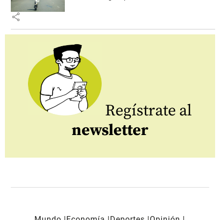
share
Regístrate al
newsletter
Mundo
Economía
Deportes
Opinión