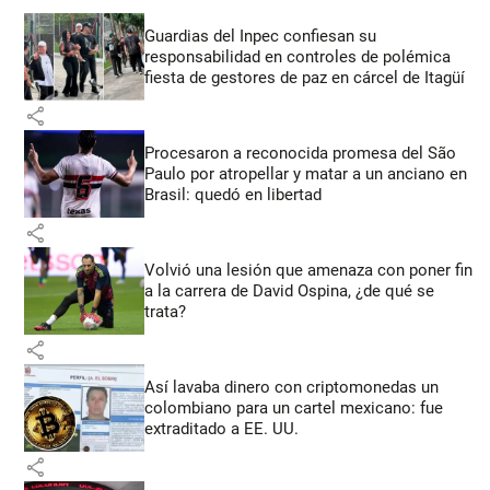
Guardias del Inpec confiesan su
responsabilidad en controles de polémica
fiesta de gestores de paz en cárcel de Itagüí
share
Procesaron a reconocida promesa del São
Paulo por atropellar y matar a un anciano en
Brasil: quedó en libertad
share
Volvió una lesión que amenaza con poner fin
a la carrera de David Ospina, ¿de qué se
trata?
share
Así lavaba dinero con criptomonedas
un
colombiano para un cartel mexicano: fue
extraditado a EE. UU.
share