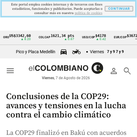
Este portal emplea cookies internas y de terceros con fines
estadísticos, funcionales y publicitarios. Puede aceptarlas o
CONTINUAR
consultar más en nuestra
politica de cookies
US$3342,60
1621,34 pts
$4178
$3672
RO
COLCAP
USD/COP
EUR/COP
Cintillo
▲ 8.20
▲ 0.67
▲ 0.42
—
de
Pico y Placa Medellín
Viernes
7 y 9
7 y 9
indicadores
económicos
menu
person
search
Colombia
Viernes
, 7 de Agosto de 2026
Conclusiones de la COP29:
avances y tensiones en la lucha
contra el cambio climático
La COP29 finalizó en Bakú con acuerdos