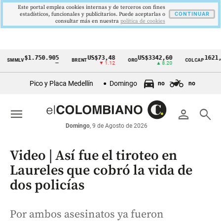
Este portal emplea cookies internas y de terceros con fines
estadísticos, funcionales y publicitarios. Puede aceptarlas o
CONTINUAR
consultar más en nuestra
politica de cookies
$1.750.905
US$73,48
US$3342,60
1621,34 p
MLV
BRENT
ORO
COLCAP
Cintillo
—
▼ 1.12
▲ 8.20
▲ 0.
de
Pico y Placa Medellín
Domingo
no
no
indicadores
económicos
menu
person
search
Colombia
Domingo
, 9 de Agosto de 2026
Video | Así fue el tiroteo en
Laureles que cobró la vida de
dos policías
Por ambos asesinatos ya fueron