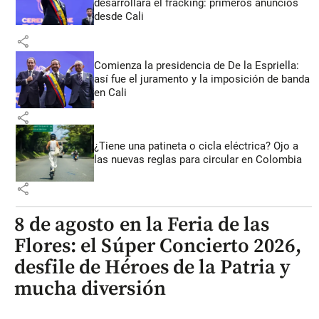
desarrollará el fracking: primeros anuncios
desde Cali
share
Comienza la presidencia de De la Espriella:
así fue el juramento y la imposición de banda
en Cali
share
¿Tiene una patineta o cicla eléctrica? Ojo a
las nuevas reglas para circular en Colombia
share
8 de agosto en la Feria de las
Flores: el Súper Concierto 2026,
desfile de Héroes de la Patria y
mucha diversión