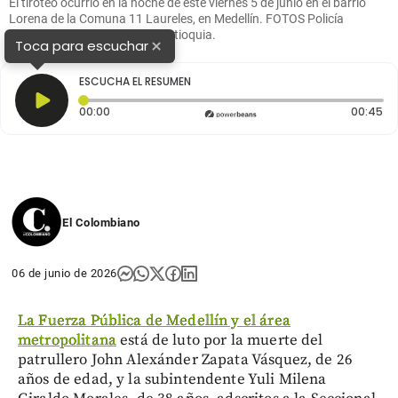
El tiroteo ocurrió en la noche de este viernes 5 de junio en el barrio
Lorena de la Comuna 11 Laureles, en Medellín. FOTOS Policía
Metropolitana y Denuncias Antioquia.
×
Toca para escuchar
ESCUCHA EL RESUMEN
Tiempo transcurrido: 0 segundos
Du
00:00
00:45
El Colombiano
06 de junio de 2026
La Fuerza Pública de Medellín y el área
metropolitana
está de luto por la muerte del
patrullero John Alexánder Zapata Vásquez, de 26
años de edad, y la subintendente Yuli Milena