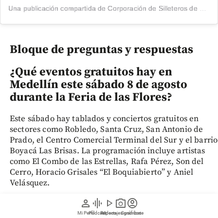
Una publicación compartida de Corporación de Silleteros de Santa Elena (@silleteros)
Bloque de preguntas y respuestas
¿Qué eventos gratuitos hay en
Medellín este sábado 8 de agosto
durante la Feria de las Flores?
Este sábado hay tablados y conciertos gratuitos en
sectores como Robledo, Santa Cruz, San Antonio de
Prado, el Centro Comercial Terminal del Sur y el barrio
Boyacá Las Brisas. La programación incluye artistas
como El Combo de las Estrellas, Rafa Pérez, Son del
Cerro, Horacio Grisales “El Boquiabierto” y Aniel
Velásquez.
person
graphic_eq
play_arrow
photo_camera
account_circle
¿Dónde y a qué hora es el Desfile de
Mi Perfil
Pódcast
Reportajes gráficos
Videos
Suscríbete