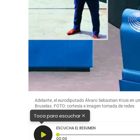
:
Adelante, el eurodiputado Álvaro Sebastian Kruis en un
Bruselas. FOTO: cortesía e imagen tomada de redes
×
Toca para escuchar
ESCUCHA EL RESUMEN
Tiempo transcurrido: 0 segundos
00:00