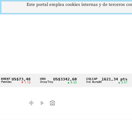
Este portal emplea cookies internas y de terceros con
US$73,48
US$3342,60
1621,34 pts
ORO
COLCAP
USD/
Cintillo
Onza Troy
Índ. Bursátil
Dólar
▼ 1.12
▲ 8.20
▲ 0.67
de
indicadores
graphic_eq
play_arrow
photo_camera
económicos
Colombia