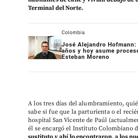
Terminal del Norte.
Colombia
José Alejandro Hofmann: e
años y hoy asume proceso
Esteban Moreno
A los tres días del alumbramiento, quié
sabe si fue que la parturienta o el reci
hospital San Vicente de Paúl (actualme
él se encargó el Instituto Colombiano 
sustituto y ahí lo encontraron, a los n