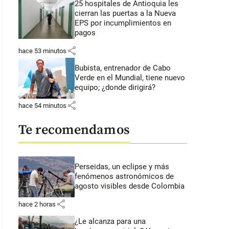
25 hospitales de Antioquia les
cierran las puertas a la Nueva
EPS por incumplimientos en
pagos
share
hace 53 minutos
Bubista, entrenador de Cabo
Verde en el Mundial, tiene nuevo
equipo; ¿donde dirigirá?
share
hace 54 minutos
Te recomendamos
eurodiputado Álvaro Sebastian Kruis en una visita a la ciudad. FOTO: Cort
Perseidas, un eclipse y más
fenómenos astronómicos de
agosto visibles desde Colombia
share
hace 2 horas
¿Le alcanza para una
: 49 segundos