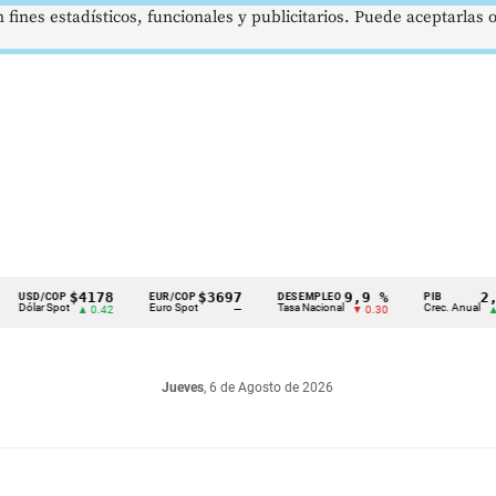
 fines estadísticos, funcionales y publicitarios. Puede aceptarlas
$4178
$3697
9,9 %
2,8 %
COP
EUR/COP
DESEMPLEO
PIB
 Spot
Euro Spot
Tasa Nacional
Crec. Anual
▲ 0.42
—
▼ 0.30
▲ 0.10
Jueves
, 6 de Agosto de 2026