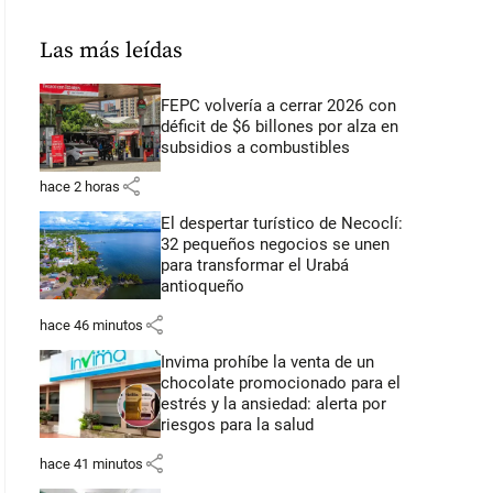
Las más leídas
FEPC volvería a cerrar 2026 con
déficit de $6 billones por alza en
subsidios a combustibles
share
hace 2 horas
El despertar turístico de Necoclí:
32 pequeños negocios se unen
para transformar el Urabá
antioqueño
share
hace 46 minutos
Invima prohíbe la venta de un
chocolate promocionado para el
estrés y la ansiedad: alerta por
riesgos para la salud
share
hace 41 minutos