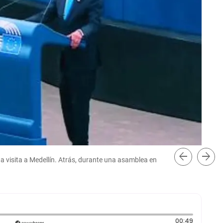
arrow_back
arrow_forward
a visita a Medellín. Atrás, durante una asamblea en
El 
Duración
00:49