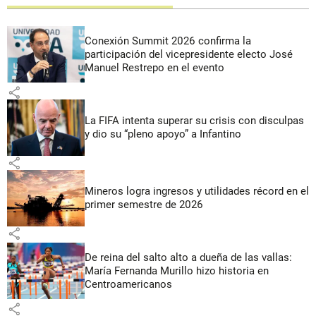
Conexión Summit 2026 confirma la
participación del vicepresidente electo José
Manuel Restrepo en el evento
share
La FIFA intenta superar su crisis con disculpas
y dio su “pleno apoyo” a Infantino
share
Mineros logra ingresos y utilidades récord en el
primer semestre de 2026
share
De reina del salto alto a dueña de las vallas:
María Fernanda Murillo hizo historia en
Centroamericanos
share