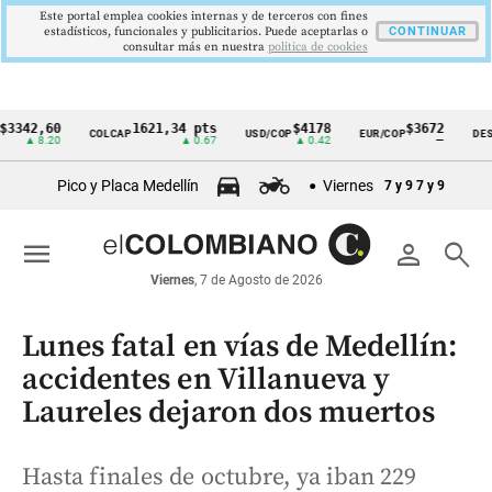
Este portal emplea cookies internas y de terceros con fines
estadísticos, funcionales y publicitarios. Puede aceptarlas o
CONTINUAR
consultar más en nuestra
politica de cookies
,60
1621,34 pts
$4178
$3672
COLCAP
USD/COP
EUR/COP
DESEMPLE
Cintillo
8.20
▲ 0.67
▲ 0.42
—
de
Pico y Placa Medellín
Viernes
7 y 9
7 y 9
indicadores
económicos
menu
person
search
Colombia
Viernes
, 7 de Agosto de 2026
Lunes fatal en vías de Medellín:
accidentes en Villanueva y
Laureles dejaron dos muertos
Hasta finales de octubre, ya iban 229