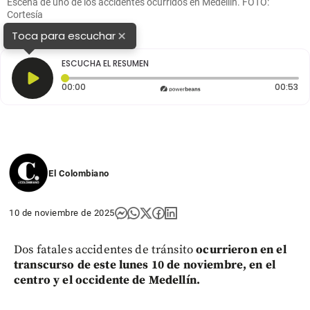
Escena de uno de los accidentes ocurridos en Medellín. FOTO:
Cortesía
×
Toca para escuchar
ESCUCHA EL RESUMEN
Tiempo transcurrido: 0 segundos
Du
00:00
00:53
El Colombiano
10 de noviembre de 2025
Dos fatales accidentes de tránsito
ocurrieron en el
transcurso de este lunes 10 de noviembre, en el
centro y el occidente de Medellín.