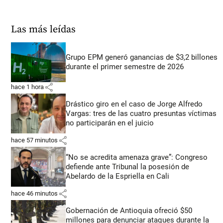
Las más leídas
Grupo EPM generó ganancias de $3,2 billones
durante el primer semestre de 2026
share
hace 1 hora
Drástico giro en el caso de Jorge Alfredo
Vargas: tres de las cuatro presuntas víctimas
no participarán en el juicio
share
hace 57 minutos
“No se acredita amenaza grave”: Congreso
defiende ante Tribunal la posesión de
Abelardo de la Espriella en Cali
share
hace 46 minutos
Gobernación de Antioquia ofreció $50
millones para denunciar ataques durante la