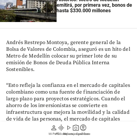
emitirá, por primera vez, bonos de
hasta $330.000 millones
Andrés Restrepo Montoya, gerente general de la
Bolsa de Valores de Colombia, aseguró es un hito del
Metro de Medellín colocar su primer lote de su
emisión de Bonos de Deuda Pública Interna
Sostenibles.
“Esto refleja la confianza en el mercado de capitales
colombiano como una fuente de financiación de
largo plazo para proyectos estratégicos. Cuando el
ahorro de los inversionistas se convierte en
infraestructura que mejora la movilidad y la calidad
de vida de las personas, el mercado de capitales
cumple una de sus funciones más importantes:
person
graphic_eq
play_arrow
photo_camera
account_circle
contribuir al desarrollo sostenible del país”, agregó.
Mi Perfil
Pódcast
Reportajes gráficos
Videos
Suscríbete