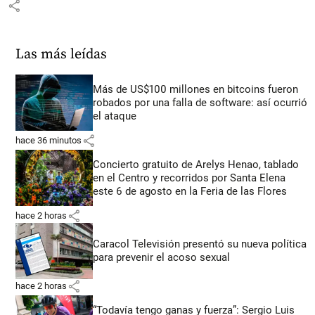
share
Las más leídas
Más de US$100 millones en bitcoins fueron
robados por una falla de software: así ocurrió
el ataque
share
hace 36 minutos
Concierto gratuito de Arelys Henao, tablado
en el Centro y recorridos por Santa Elena
este 6 de agosto en la Feria de las Flores
share
hace 2 horas
Caracol Televisión presentó su nueva política
para prevenir el acoso sexual
share
hace 2 horas
“Todavía tengo ganas y fuerza”: Sergio Luis