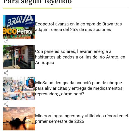
Para seguir leyendo
Ecopetrol avanza en la compra de Brava tras
adquirir cerca del 25% de sus acciones
share
Con paneles solares, llevarán energía a
habitantes ubicados a orillas del río Atrato, en
Antioquia
share
MinSalud designada anunció plan de choque
para aliviar citas y entrega de medicamentos
represados; ¿cómo será?
share
Mineros logra ingresos y utilidades récord en el
primer semestre de 2026