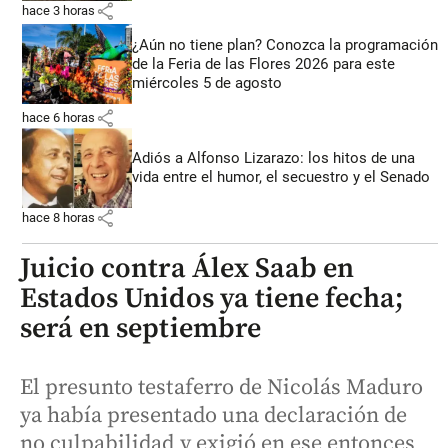
share
hace 3 horas
¿Aún no tiene plan? Conozca la programación
de la Feria de las Flores 2026 para este
miércoles 5 de agosto
share
hace 6 horas
Adiós a Alfonso Lizarazo: los hitos de una
vida entre el humor, el secuestro y el Senado
share
hace 8 horas
Juicio contra Álex Saab en
Estados Unidos ya tiene fecha;
será en septiembre
El presunto testaferro de Nicolás Maduro
ya había presentado una declaración de
no culpabilidad y exigió en ese entonces